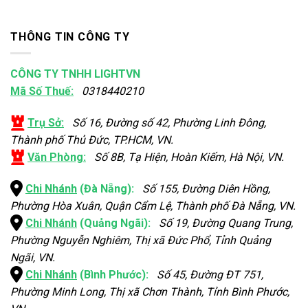
THÔNG TIN CÔNG TY
CÔNG TY TNHH LIGHTVN
Mã Số Thuế:
0318440210
Trụ Sở:
Số 16, Đường số 42, Phường Linh Đông,
Thành phố Thủ Đức, TP.HCM, VN.
Văn Phòng:
Số 8B, Tạ Hiện, Hoàn Kiếm, Hà Nội, VN.
Chi Nhánh
(Đà Nẵng):
Số 155, Đường Diên Hồng,
Phường Hòa Xuân, Quận Cẩm Lệ, Thành phố Đà Nẵng, VN.
Chi Nhánh
(Quảng Ngãi):
Số 19, Đường Quang Trung,
Phường Nguyễn Nghiêm, Thị xã Đức Phổ, Tỉnh Quảng
Ngãi, VN.
Chi Nhánh
(Bình Phước):
Số 45, Đường ĐT 751,
Phường Minh Long, Thị xã Chơn Thành, Tỉnh Bình Phước,