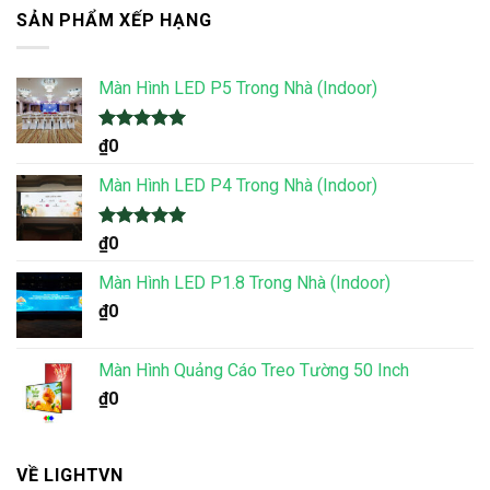
SẢN PHẨM XẾP HẠNG
Màn Hình LED P5 Trong Nhà (Indoor)
Được xếp
₫
0
hạng
5.00
5 sao
Màn Hình LED P4 Trong Nhà (Indoor)
Được xếp
₫
0
hạng
5.00
5 sao
Màn Hình LED P1.8 Trong Nhà (Indoor)
₫
0
Màn Hình Quảng Cáo Treo Tường 50 Inch
₫
0
VỀ LIGHTVN