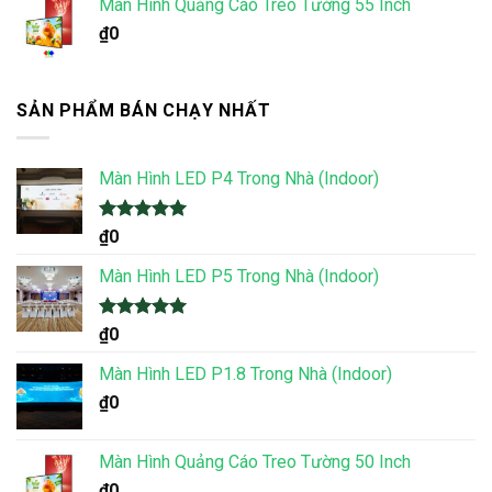
Màn Hình Quảng Cáo Treo Tường 55 Inch
₫
0
SẢN PHẨM BÁN CHẠY NHẤT
Màn Hình LED P4 Trong Nhà (Indoor)
Được xếp
₫
0
hạng
5.00
5 sao
Màn Hình LED P5 Trong Nhà (Indoor)
Được xếp
₫
0
hạng
5.00
5 sao
Màn Hình LED P1.8 Trong Nhà (Indoor)
₫
0
Màn Hình Quảng Cáo Treo Tường 50 Inch
₫
0