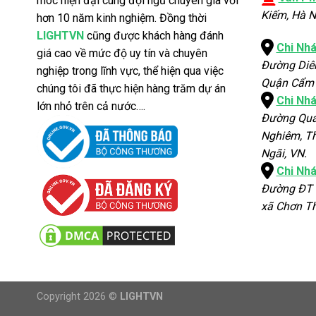
móc hiện đại cùng đội ngũ chuyên gia với
Kiếm, Hà N
hơn 10 năm kinh nghiệm. Đồng thời
LIGHTVN
cũng được khách hàng đánh
Chi Nh
giá cao về mức độ uy tín và chuyên
Đường Diê
nghiệp trong lĩnh vực, thể hiện qua việc
Quận Cẩm 
chúng tôi đã thực hiện hàng trăm dự án
Chi Nh
lớn nhỏ trên cả nước….
Đường Qua
Nghiêm, Th
Ngãi, VN.
Chi Nh
Đường ĐT 
xã Chơn Th
Copyright 2026 ©
LIGHTVN