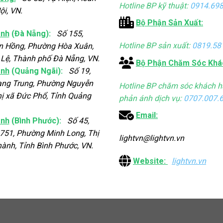
Hotline BP kỹ thuật:
0914.698
ội, VN.
Bộ Phận Sản Xuất:
ánh
(Đà Nẵng):
Số 155,
Hotline BP sản xuất:
0819.58
n Hồng, Phường Hòa Xuân,
Lệ, Thành phố Đà Nẵng, VN.
Bộ Phận Chăm Sóc Khá
ánh
(Quảng Ngãi):
Số 19,
ng Trung, Phường Nguyễn
Hotline BP chăm sóc khách h
ị xã Đức Phổ, Tỉnh Quảng
phản ánh dịch vụ:
0707.007.
Email:
ánh
(Bình Phước):
Số 45,
751, Phường Minh Long, Thị
lightvn@lightvn.vn
ành, Tỉnh Bình Phước, VN.
Website:
lightvn.vn