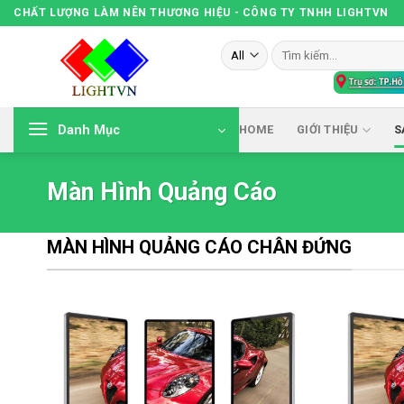
Skip
CHẤT LƯỢNG LÀM NÊN THƯƠNG HIỆU - CÔNG TY TNHH LIGHTVN
to
Tìm
content
kiếm:
Danh Mục
HOME
GIỚI THIỆU
S
Màn Hình Quảng Cáo
MÀN HÌNH QUẢNG CÁO CHÂN ĐỨNG
 to
Add to
list
wishlist