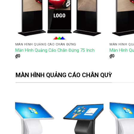
MÀN HÌNH QUẢNG CÁO CHÂN ĐỨNG
MÀN HÌNH QU
Màn Hình Quảng Cáo Chân Đứng 75 Inch
Màn Hình Qu
₫
0
₫
0
MÀN HÌNH QUẢNG CÁO CHÂN QUỲ
 to
Add to
list
wishlist