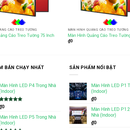
ẢNG CÁO TREO TƯỜNG
MÀN HÌNH QUẢNG CÁO TREO TƯỜNG
ảng Cáo Treo Tường 75 Inch
Màn Hình Quảng Cáo Treo Tường
₫
0
M BÁN CHẠY NHẤT
SẢN PHẨM NỔI BẬT
Màn Hình LED P4 Trong Nhà
Màn Hình LED P1 T
(Indoor)
(Indoor)
₫
0
Được xếp
₫
0
Màn Hình LED P1.2
hạng
5.00
Nhà (Indoor)
5 sao
Màn Hình LED P5 Trong Nhà
₫
0
(Indoor)