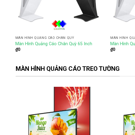
MÀN HÌNH QUẢNG CÁO CHÂN QUỲ
MÀN HÌNH QU
Màn Hình Quảng Cáo Chân Quỳ 65 Inch
Màn Hình Qu
₫
0
₫
0
MÀN HÌNH QUẢNG CÁO TREO TƯỜNG
 to
Add to
list
wishlist