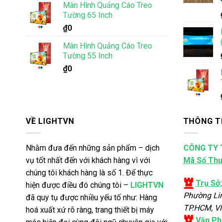
Màn Hình Quảng Cáo Treo
Tường 65 Inch
₫
0
Màn Hình Quảng Cáo Treo
Tường 55 Inch
₫
0
VỀ LIGHTVN
THÔNG T
Nhằm đưa đến những sản phẩm – dịch
CÔNG TY 
vụ tốt nhất đến với khách hàng vì với
Mã Số Thu
chúng tôi khách hàng là số 1. Để thực
Trụ Sở:
hiện được điều đó chúng tôi –
LIGHTVN
Phường Li
đã quy tụ được nhiều yếu tố như: Hàng
TP.HCM, V
hoá xuất xứ rõ ràng, trang thiết bị máy
Văn Ph