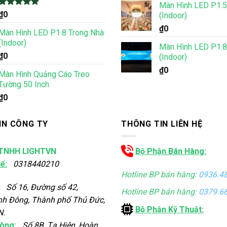
Màn Hình LED P1.5
Được xếp
₫
0
(Indoor)
hạng
5.00
₫
0
5 sao
Màn Hình LED P1.8 Trong Nhà
(Indoor)
Màn Hình LED P1.8
₫
0
(Indoor)
₫
0
Màn Hình Quảng Cáo Treo
Tường 50 Inch
₫
0
IN CÔNG TY
THÔNG TIN LIÊN HỆ
TNHH LIGHTVN
Bộ Phận Bán Hàng:
ế:
0318440210
Hotline BP bán hàng:
0936.4
Số 16, Đường số 42,
Hotline BP bán hàng:
0379.6
nh Đông, Thành phố Thủ Đức,
Bộ Phận Kỹ Thuật:
N.
òng:
Số 8B, Tạ Hiện, Hoàn