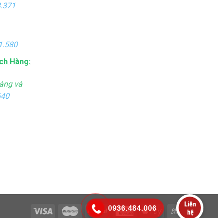
.371
1.580
ch Hàng:
àng và
640
0936.484.006