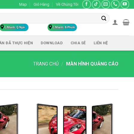
Map
Giỏ Hàng
Về Chúng Tôi
ÁN ĐÃ THỰC HIỆN
DOWNLOAD
CHIA SẺ
LIÊN HỆ
TRANG CHỦ
/
MÀN HÌNH QUẢNG CÁO
Add to
Add to
wishlist
wishlist