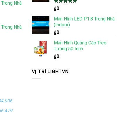
 Trong Nhà
Được xếp
₫
0
hạng
5.00
5 sao
Màn Hình LED P1.8 Trong Nhà
(Indoor)
 Trong Nhà
₫
0
Màn Hình Quảng Cáo Treo
Tường 50 Inch
₫
0
VỊ TRÍ LIGHTVN
84.006
66.479