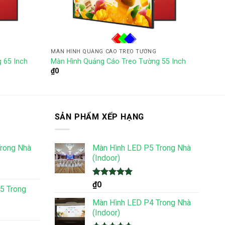
MÀN HÌNH QUẢNG CÁO TREO TƯỜNG
 65 Inch
Màn Hình Quảng Cáo Treo Tường 55 Inch
₫
0
SẢN PHẨM XẾP HẠNG
rong Nhà
Màn Hình LED P5 Trong Nhà
(Indoor)
Được xếp
₫
0
5 Trong
hạng
5.00
5 sao
Màn Hình LED P4 Trong Nhà
(Indoor)