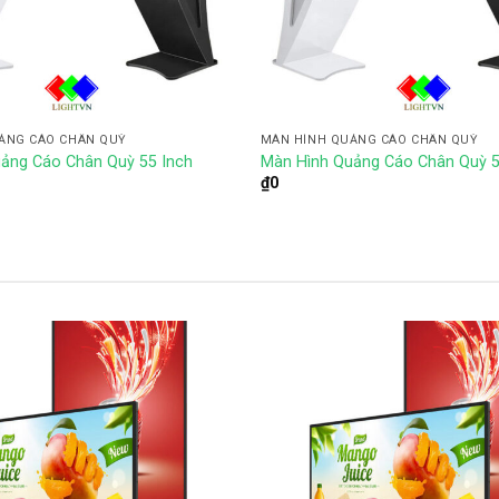
ẢNG CÁO CHÂN QUỲ
MÀN HÌNH QUẢNG CÁO CHÂN QUỲ
ảng Cáo Chân Quỳ 55 Inch
Màn Hình Quảng Cáo Chân Quỳ 5
₫
0
Add to
wishlist