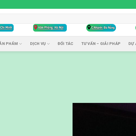
ẢN PHẨM
DỊCH VỤ
ĐỐI TÁC
TƯ VẤN – GIẢI PHÁP
DỰ 