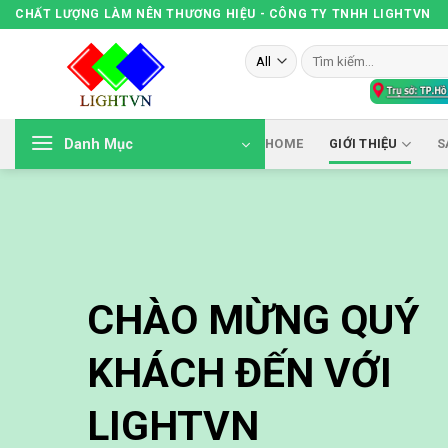
Skip
CHẤT LƯỢNG LÀM NÊN THƯƠNG HIỆU - CÔNG TY TNHH LIGHTVN
to
Tìm
content
kiếm:
Danh Mục
HOME
GIỚI THIỆU
S
CHÀO MỪNG QUÝ
KHÁCH ĐẾN VỚI
LIGHTVN