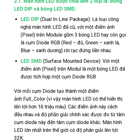
2.1. Màn hình LED được chia làm 2 loại là: Bóng
LED DIP và bóng LED SMD.
LED DIP
(Dual In-Line Package): Là loại công
nghệ màn hình LED đã cũ, với một điểm ảnh
(Pixel) trên Module gồm 3 bóng LED hay còn gọi
là cụm Diode RGB (Red – đỏ, Green – xanh lá,
Blue – xanh dương) rời rạc đứng liền nhau.
LED SMD
(Surface Mounted Device): Với một
điểm ảnh (Pixel) trên Modul là một bóng LED đã
được tích hợp một cụm Diode RGB.
Với mỗi cụm Diode tạo thành một điểm
ảnh Full_Color (vì vậy màn hình LED có thể hiển thị
lên tới hơn 16 triệu màu). Các điểm ảnh này cách
đều nhau và độ phần giải chính xác được đo từ tâm
cụm diode này đến tâm cụm diode khác. Màn hình
LED lớn nhất trên thế giới có độ phân giải lên tới
32K.