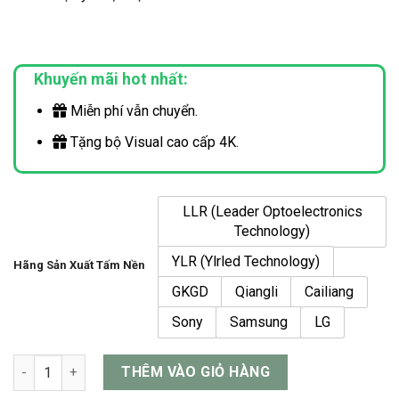
Khuyến mãi hot nhất:
Miễn phí vẫn chuyển.
Tặng bộ Visual cao cấp 4K.
LLR (Leader Optoelectronics
Technology)
YLR (Ylrled Technology)
Hãng Sản Xuất Tấm Nền
GKGD
Qiangli
Cailiang
Sony
Samsung
LG
Màn Hình LED P1.25 Trong Nhà (Indoor) số lượng
THÊM VÀO GIỎ HÀNG