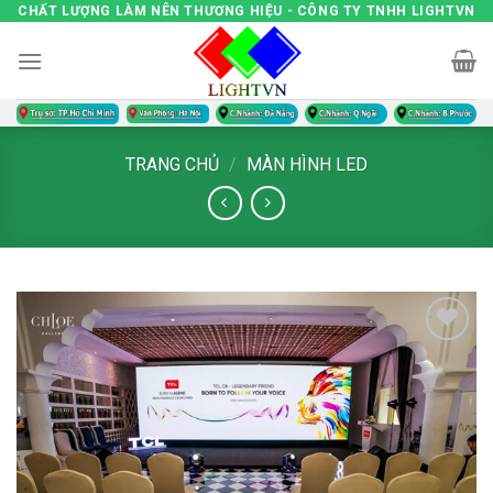
Skip
CHẤT LƯỢNG LÀM NÊN THƯƠNG HIỆU - CÔNG TY TNHH LIGHTVN
to
content
TRANG CHỦ
/
MÀN HÌNH LED
Add to
wishlist