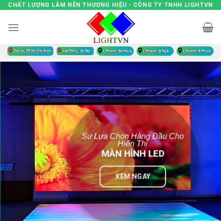
Skip
CHẤT LƯỢNG LÀM NÊN THƯƠNG HIỆU - CÔNG TY TNHH LIGHTVN
to
content
Sự Lựa Chọn Hàng Đầu Cho
Hiển Thị
MÀN HÌNH LED
XEM NGAY