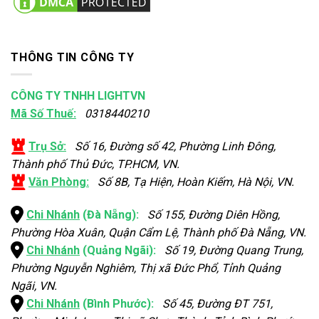
THÔNG TIN CÔNG TY
CÔNG TY TNHH LIGHTVN
Mã Số Thuế:
0318440210
Trụ Sở:
Số 16, Đường số 42, Phường Linh Đông,
Thành phố Thủ Đức, TP.HCM, VN.
Văn Phòng:
Số 8B, Tạ Hiện, Hoàn Kiếm, Hà Nội, VN.
Chi Nhánh
(Đà Nẵng):
Số 155, Đường Diên Hồng,
Phường Hòa Xuân, Quận Cẩm Lệ, Thành phố Đà Nẵng, VN.
Chi Nhánh
(Quảng Ngãi):
Số 19, Đường Quang Trung,
Phường Nguyễn Nghiêm, Thị xã Đức Phổ, Tỉnh Quảng
Ngãi, VN.
Chi Nhánh
(Bình Phước):
Số 45, Đường ĐT 751,