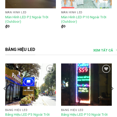
MÀN HÌNH LED
MÀN HÌNH LED
Màn Hình LED P2 Ngoài Trời
Màn Hình LED P10 Ngoài Trời
(Outdoor)
(Outdoor)
₫
0
₫
0
BẢNG HIỆU LED
XEM TẤT CẢ
Add to
Add to
wishlist
wishlist
BẢNG HIỆU LED
BẢNG HIỆU LED
Bảng Hiệu LED P3 Ngoài Trời
Bảng Hiệu LED P10 Ngoài Trời