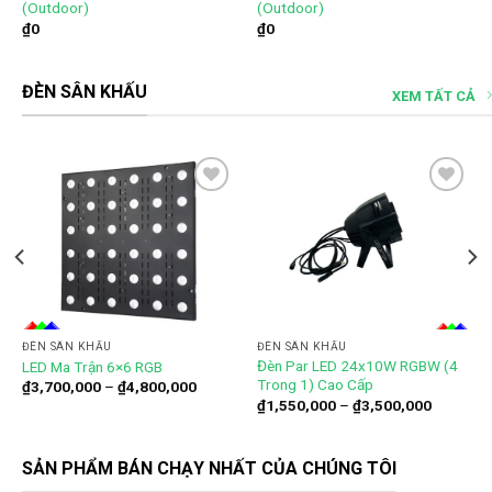
(Outdoor)
(Outdoor)
₫
0
₫
0
ĐÈN SÂN KHẤU
XEM TẤT CẢ
Add to
Add to
wishlist
wishlist
ĐÈN SÂN KHẤU
ĐÈN SÂN KHẤU
Đèn Par LED 24x10W RGBW (4
LED Ma Trận 6×6 RGB
Trong 1) Cao Cấp
Khoảng
₫
3,700,000
–
₫
4,800,000
giá:
ng
Khoảng
₫
1,550,000
–
₫
3,500,000
từ
giá:
₫3,700,000
từ
đến
0,000
₫1,550,0
₫4,800,000
đến
SẢN PHẨM BÁN CHẠY NHẤT CỦA CHÚNG TÔI
0,000
₫3,500,0