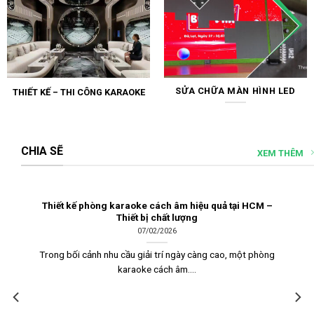
SỬA CHỮA MÀN HÌNH LED
THIẾT KẾ – THI CÔNG KARAOKE
CHIA SẼ
XEM THÊM
Thiết kế phòng karaoke cách âm hiệu quả tại HCM –
Giá
Thiết bị chất lượng
07/02/2026
Trong bối cảnh nhu cầu giải trí ngày càng cao, một phòng
Sở h
karaoke cách âm....