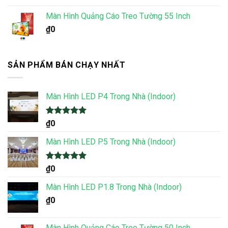
Màn Hình Quảng Cáo Treo Tường 55 Inch
₫
0
SẢN PHẨM BÁN CHẠY NHẤT
Màn Hình LED P4 Trong Nhà (Indoor)
Được xếp
₫
0
hạng
5.00
5 sao
Màn Hình LED P5 Trong Nhà (Indoor)
Được xếp
₫
0
hạng
5.00
5 sao
Màn Hình LED P1.8 Trong Nhà (Indoor)
₫
0
Màn Hình Quảng Cáo Treo Tường 50 Inch