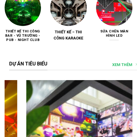
THIẾT KẾ THI CÔNG
SỬA CHỮA MÀN
THIẾT KẾ – THI
BAR - VŨ TRƯỜNG -
HÌNH LED
CÔNG KARAOKE
PUB - NIGHT CLUB
DỰ ÁN TIÊU BIỂU
XEM THÊM