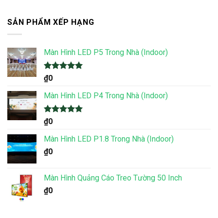
SẢN PHẨM XẾP HẠNG
Màn Hình LED P5 Trong Nhà (Indoor)
Được xếp
₫
0
hạng
5.00
5 sao
Màn Hình LED P4 Trong Nhà (Indoor)
Được xếp
₫
0
hạng
5.00
5 sao
Màn Hình LED P1.8 Trong Nhà (Indoor)
₫
0
Màn Hình Quảng Cáo Treo Tường 50 Inch
₫
0