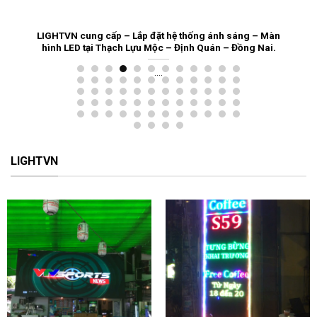
àn
Cung cấp – Thi công lắp đặt màn hình LED cỡ lớn tại tập
i.
đoàn Riverside Palace.
....
LIGHTVN