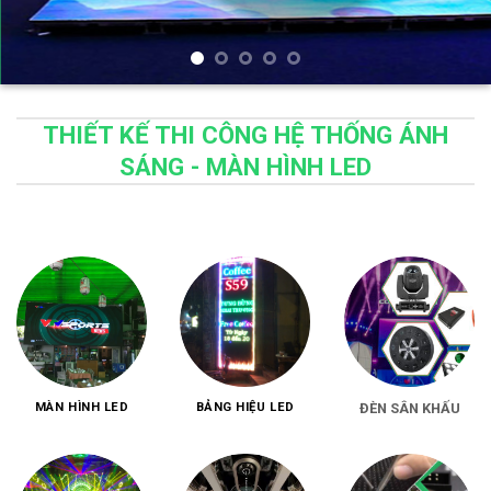
THIẾT KẾ THI CÔNG HỆ THỐNG ÁNH
SÁNG - MÀN HÌNH LED
MÀN HÌNH LED
BẢNG HIỆU LED
ĐÈN SÂN KHẤU