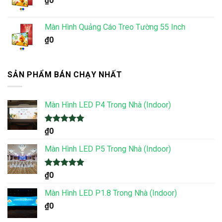
₫
0
Màn Hình Quảng Cáo Treo Tường 55 Inch
₫
0
SẢN PHẨM BÁN CHẠY NHẤT
Màn Hình LED P4 Trong Nhà (Indoor)
Được xếp
₫
0
hạng
5.00
5 sao
Màn Hình LED P5 Trong Nhà (Indoor)
Được xếp
₫
0
hạng
5.00
5 sao
Màn Hình LED P1.8 Trong Nhà (Indoor)
₫
0