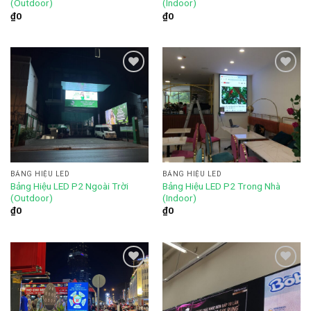
(Outdoor)
(Indoor)
₫
0
₫
0
Add to
Add to
wishlist
wishlist
BẢNG HIỆU LED
BẢNG HIỆU LED
Bảng Hiệu LED P2 Trong Nhà
Bảng Hiệu LED P2 Ngoài Trời
(Indoor)
(Outdoor)
₫
0
₫
0
Add to
Add to