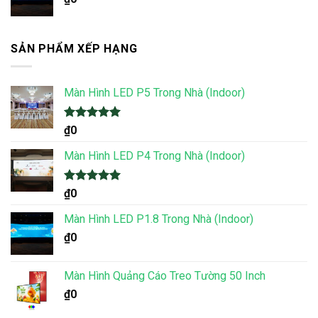
SẢN PHẨM XẾP HẠNG
Màn Hình LED P5 Trong Nhà (Indoor)
Được xếp
₫
0
hạng
5.00
5 sao
Màn Hình LED P4 Trong Nhà (Indoor)
Được xếp
₫
0
hạng
5.00
5 sao
Màn Hình LED P1.8 Trong Nhà (Indoor)
₫
0
Màn Hình Quảng Cáo Treo Tường 50 Inch
₫
0