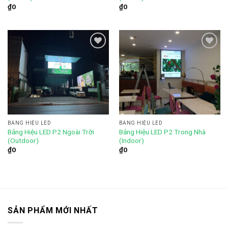
₫
0
₫
0
Add to
Add to
wishlist
wishlist
BẢNG HIỆU LED
BẢNG HIỆU LED
Bảng Hiệu LED P2 Trong Nhà
Bảng Hiệu LED P2 Ngoài Trời
(Indoor)
(Outdoor)
₫
0
₫
0
SẢN PHẨM MỚI NHẤT