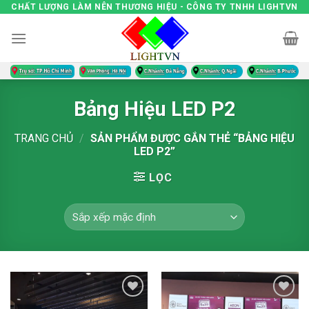
Skip
CHẤT LƯỢNG LÀM NÊN THƯƠNG HIỆU - CÔNG TY TNHH LIGHTVN
to
content
Bảng Hiệu LED P2
TRANG CHỦ
/
SẢN PHẨM ĐƯỢC GẮN THẺ “BẢNG HIỆU
LED P2”
LỌC