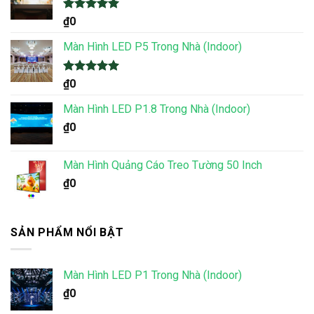
Được xếp
₫
0
hạng
5.00
5 sao
Màn Hình LED P5 Trong Nhà (Indoor)
Được xếp
₫
0
hạng
5.00
5 sao
Màn Hình LED P1.8 Trong Nhà (Indoor)
₫
0
Màn Hình Quảng Cáo Treo Tường 50 Inch
₫
0
SẢN PHẨM NỔI BẬT
Màn Hình LED P1 Trong Nhà (Indoor)
₫
0