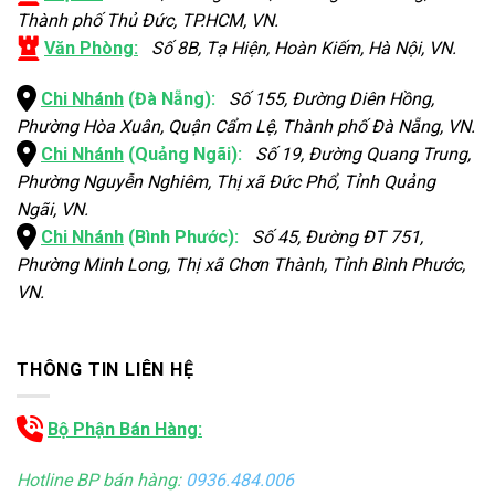
Thành phố Thủ Đức, TP.HCM, VN.
Văn Phòng:
Số 8B, Tạ Hiện, Hoàn Kiếm, Hà Nội, VN.
Chi Nhánh
(Đà Nẵng):
Số 155, Đường Diên Hồng,
Phường Hòa Xuân, Quận Cẩm Lệ, Thành phố Đà Nẵng, VN.
Chi Nhánh
(Quảng Ngãi):
Số 19, Đường Quang Trung,
Phường Nguyễn Nghiêm, Thị xã Đức Phổ, Tỉnh Quảng
Ngãi, VN.
Chi Nhánh
(Bình Phước):
Số 45, Đường ĐT 751,
Phường Minh Long, Thị xã Chơn Thành, Tỉnh Bình Phước,
VN.
THÔNG TIN LIÊN HỆ
Bộ Phận Bán Hàng:
Hotline BP bán hàng:
0936.484.006