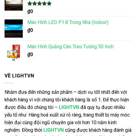
Được xếp
₫
0
hạng
5.00
5 sao
Màn Hình LED P1.8 Trong Nhà (Indoor)
₫
0
Màn Hình Quảng Cáo Treo Tường 50 Inch
₫
0
VỀ LIGHTVN
Nhằm đưa đến những sản phẩm – dịch vụ tốt nhất đến với
khách hàng vì với chúng tôi khách hàng là số 1. Để thực hiện
được điều đó chúng tôi –
LIGHTVN
đã quy tụ được nhiều
yếu tố như: Hàng hoá xuất xứ rõ ràng, trang thiết bị máy móc
hiện đại cùng đội ngũ chuyên gia với hơn 10 năm kinh
nghiệm. Đồng thời
LIGHTVN
cũng được khách hàng đánh giá