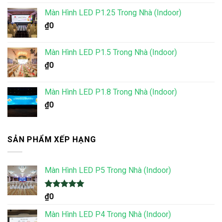
Màn Hình LED P1.25 Trong Nhà (Indoor)
₫
0
Màn Hình LED P1.5 Trong Nhà (Indoor)
₫
0
Màn Hình LED P1.8 Trong Nhà (Indoor)
₫
0
SẢN PHẨM XẾP HẠNG
Màn Hình LED P5 Trong Nhà (Indoor)
Được xếp
₫
0
hạng
5.00
5 sao
Màn Hình LED P4 Trong Nhà (Indoor)