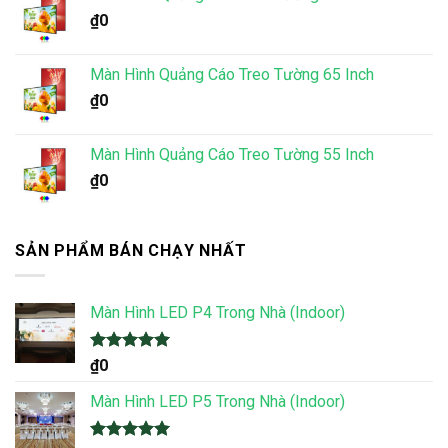
₫
0
Màn Hình Quảng Cáo Treo Tường 65 Inch
₫
0
Màn Hình Quảng Cáo Treo Tường 55 Inch
₫
0
SẢN PHẨM BÁN CHẠY NHẤT
Màn Hình LED P4 Trong Nhà (Indoor)
Được xếp
₫
0
hạng
5.00
5 sao
Màn Hình LED P5 Trong Nhà (Indoor)