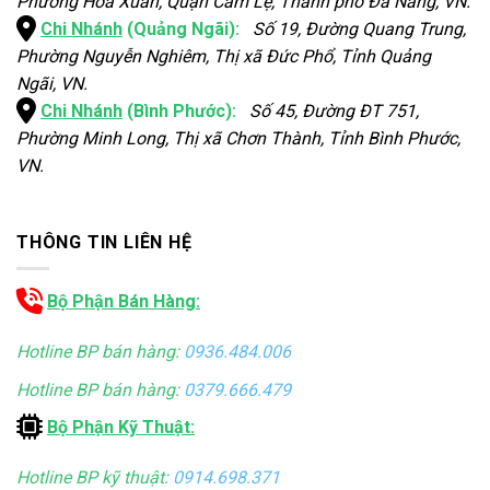
Phường Hòa Xuân, Quận Cẩm Lệ, Thành phố Đà Nẵng, VN.
Chi Nhánh
(Quảng Ngãi):
Số 19, Đường Quang Trung,
Phường Nguyễn Nghiêm, Thị xã Đức Phổ, Tỉnh Quảng
Ngãi, VN.
Chi Nhánh
(Bình Phước):
Số 45, Đường ĐT 751,
Phường Minh Long, Thị xã Chơn Thành, Tỉnh Bình Phước,
VN.
THÔNG TIN LIÊN HỆ
Bộ Phận Bán Hàng:
Hotline BP bán hàng:
0936.484.006
Hotline BP bán hàng:
0379.666.479
Bộ Phận Kỹ Thuật:
Hotline BP kỹ thuật:
0914.698.371