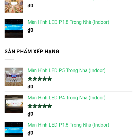
₫
0
Màn Hình LED P1.8 Trong Nhà (Indoor)
₫
0
SẢN PHẨM XẾP HẠNG
Màn Hình LED P5 Trong Nhà (Indoor)
Được xếp
₫
0
hạng
5.00
5 sao
Màn Hình LED P4 Trong Nhà (Indoor)
Được xếp
₫
0
hạng
5.00
5 sao
Màn Hình LED P1.8 Trong Nhà (Indoor)
₫
0