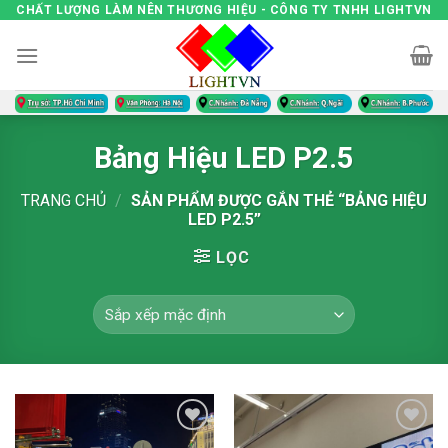
Skip
CHẤT LƯỢNG LÀM NÊN THƯƠNG HIỆU - CÔNG TY TNHH LIGHTVN
to
content
Bảng Hiệu LED P2.5
TRANG CHỦ
/
SẢN PHẨM ĐƯỢC GẮN THẺ “BẢNG HIỆU
LED P2.5”
LỌC