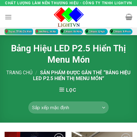
Skip
CHẤT LƯỢNG LÀM NÊN THƯƠNG HIỆU - CÔNG TY TNHH LIGHTVN
to
content
Bảng Hiệu LED P2.5 Hiển Thị
Menu Món
TRANG CHỦ
/
SẢN PHẨM ĐƯỢC GẮN THẺ “BẢNG HIỆU
LED P2.5 HIỂN THỊ MENU MÓN”
LỌC