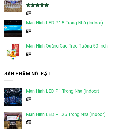
Được xếp
₫
0
hạng
5.00
5 sao
Màn Hình LED P1.8 Trong Nhà (Indoor)
₫
0
Màn Hình Quảng Cáo Treo Tường 50 Inch
₫
0
SẢN PHẨM NỔI BẬT
Màn Hình LED P1 Trong Nhà (Indoor)
₫
0
Màn Hình LED P1.25 Trong Nhà (Indoor)
₫
0