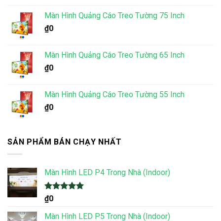
Màn Hình Quảng Cáo Treo Tường 75 Inch
₫
0
Màn Hình Quảng Cáo Treo Tường 65 Inch
₫
0
Màn Hình Quảng Cáo Treo Tường 55 Inch
₫
0
SẢN PHẨM BÁN CHẠY NHẤT
Màn Hình LED P4 Trong Nhà (Indoor)
Được xếp
₫
0
hạng
5.00
5 sao
Màn Hình LED P5 Trong Nhà (Indoor)