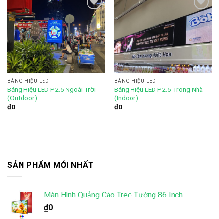
Add to
Add to
wishlist
wishlist
BẢNG HIỆU LED
BẢNG HIỆU LED
Bảng Hiệu LED P2.5 Trong Nhà
Bảng Hiệu LED P2.5 Ngoài Trời
(Indoor)
(Outdoor)
₫
0
₫
0
SẢN PHẨM MỚI NHẤT
Màn Hình Quảng Cáo Treo Tường 86 Inch
₫
0