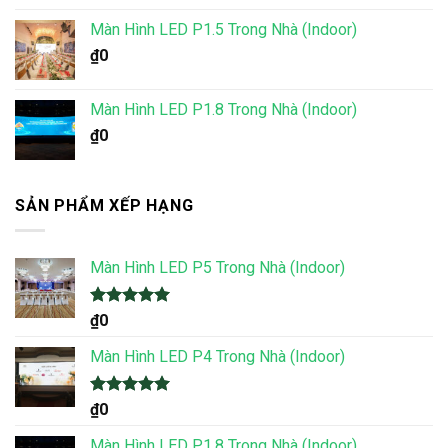
Màn Hình LED P1.5 Trong Nhà (Indoor)
₫
0
Màn Hình LED P1.8 Trong Nhà (Indoor)
₫
0
SẢN PHẨM XẾP HẠNG
Màn Hình LED P5 Trong Nhà (Indoor)
Được xếp
₫
0
hạng
5.00
5 sao
Màn Hình LED P4 Trong Nhà (Indoor)
Được xếp
₫
0
hạng
5.00
5 sao
Màn Hình LED P1.8 Trong Nhà (Indoor)