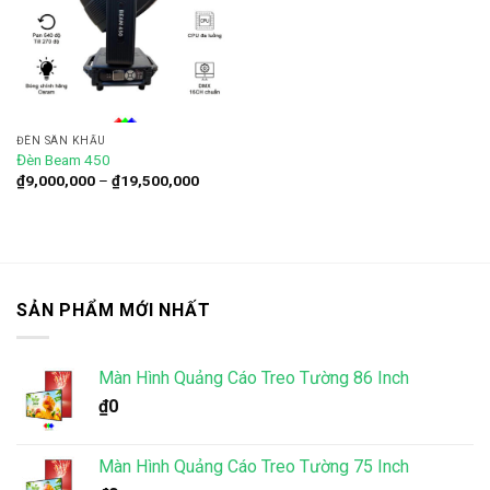
Add to
wishlist
ĐÈN SÂN KHẤU
Đèn Beam 450
Khoảng
₫
9,000,000
–
₫
19,500,000
giá:
từ
₫9,000,000
đến
₫19,500,000
SẢN PHẨM MỚI NHẤT
Màn Hình Quảng Cáo Treo Tường 86 Inch
₫
0
Màn Hình Quảng Cáo Treo Tường 75 Inch