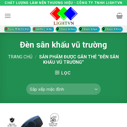
Skip
CHẤT LƯỢNG LÀM NÊN THƯƠNG HIỆU - CÔNG TY TNHH LIGHTVN
to
content
Đèn sân khấu vũ trường
TRANG CHỦ
/
SẢN PHẨM ĐƯỢC GẮN THẺ “ĐÈN SÂN
KHẤU VŨ TRƯỜNG”
LỌC