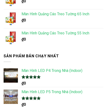
₫
0
Màn Hình Quảng Cáo Treo Tường 65 Inch
₫
0
Màn Hình Quảng Cáo Treo Tường 55 Inch
₫
0
SẢN PHẨM BÁN CHẠY NHẤT
Màn Hình LED P4 Trong Nhà (Indoor)
Được xếp
₫
0
hạng
5.00
5 sao
Màn Hình LED P5 Trong Nhà (Indoor)
Được xếp
₫
0