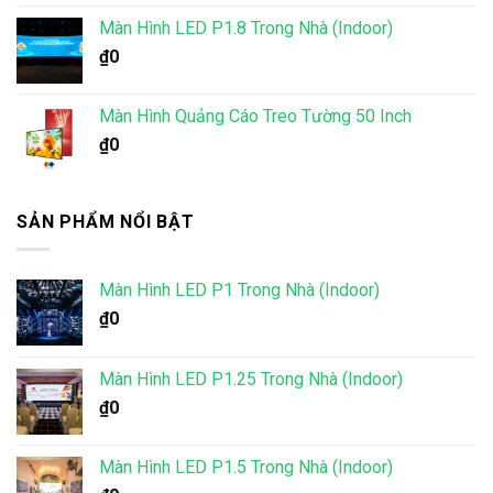
hạng
5.00
5 sao
Màn Hình LED P1.8 Trong Nhà (Indoor)
₫
0
Màn Hình Quảng Cáo Treo Tường 50 Inch
₫
0
SẢN PHẨM NỔI BẬT
Màn Hình LED P1 Trong Nhà (Indoor)
₫
0
Màn Hình LED P1.25 Trong Nhà (Indoor)
₫
0
Màn Hình LED P1.5 Trong Nhà (Indoor)