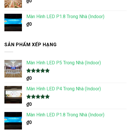
₫
0
Màn Hình LED P1.8 Trong Nhà (Indoor)
₫
0
SẢN PHẨM XẾP HẠNG
Màn Hình LED P5 Trong Nhà (Indoor)
Được xếp
₫
0
hạng
5.00
5 sao
Màn Hình LED P4 Trong Nhà (Indoor)
Được xếp
₫
0
hạng
5.00
5 sao
Màn Hình LED P1.8 Trong Nhà (Indoor)
₫
0