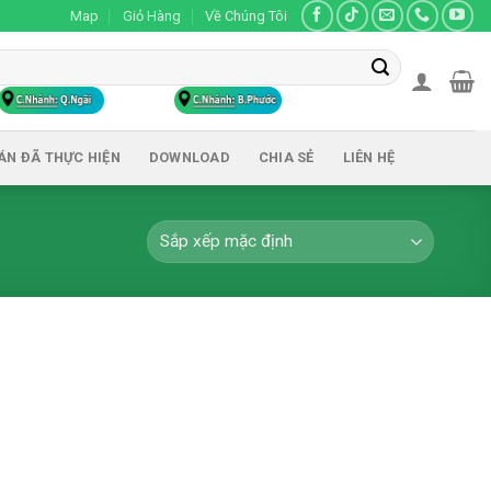
Map
Giỏ Hàng
Về Chúng Tôi
ÁN ĐÃ THỰC HIỆN
DOWNLOAD
CHIA SẺ
LIÊN HỆ