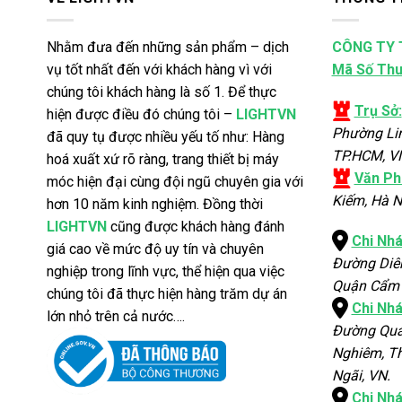
Nhằm đưa đến những sản phẩm – dịch
CÔNG TY 
vụ tốt nhất đến với khách hàng vì với
Mã Số Thu
chúng tôi khách hàng là số 1. Để thực
Trụ Sở:
hiện được điều đó chúng tôi –
LIGHTVN
Phường Li
đã quy tụ được nhiều yếu tố như: Hàng
TP.HCM, V
hoá xuất xứ rõ ràng, trang thiết bị máy
Văn Ph
móc hiện đại cùng đội ngũ chuyên gia với
Kiếm, Hà N
hơn 10 năm kinh nghiệm. Đồng thời
LIGHTVN
cũng được khách hàng đánh
Chi Nh
giá cao về mức độ uy tín và chuyên
Đường Diê
nghiệp trong lĩnh vực, thể hiện qua việc
Quận Cẩm 
chúng tôi đã thực hiện hàng trăm dự án
Chi Nh
lớn nhỏ trên cả nước….
Đường Qua
Nghiêm, Th
Ngãi, VN.
Chi Nh