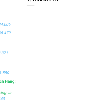
84.006
66.479
.371
1.580
ch Hàng:
àng và
640