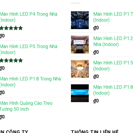
Màn Hình LED P4 Trong Nhà
Màn Hình LED P1 T
(Indoor)
(Indoor)
₫
0
Được xếp
₫
0
Màn Hình LED P1.2
hạng
5.00
Nhà (Indoor)
5 sao
Màn Hình LED P5 Trong Nhà
₫
0
(Indoor)
Màn Hình LED P1.5
Được xếp
₫
0
(Indoor)
hạng
5.00
₫
0
5 sao
Màn Hình LED P1.8 Trong Nhà
(Indoor)
Màn Hình LED P1.8
₫
0
(Indoor)
₫
0
Màn Hình Quảng Cáo Treo
Tường 50 Inch
₫
0
IN CÔNG TY
THÔNG TIN LIÊN HỆ