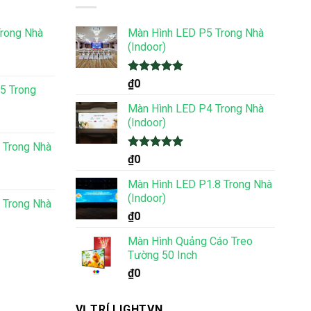
rong Nhà
Màn Hình LED P5 Trong Nhà
(Indoor)
Được xếp
₫
0
5 Trong
hạng
5.00
5 sao
Màn Hình LED P4 Trong Nhà
(Indoor)
 Trong Nhà
Được xếp
₫
0
hạng
5.00
5 sao
Màn Hình LED P1.8 Trong Nhà
(Indoor)
 Trong Nhà
₫
0
Màn Hình Quảng Cáo Treo
Tường 50 Inch
₫
0
VỊ TRÍ LIGHTVN