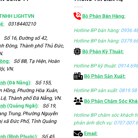
TNHH LIGHTVN
Bộ Phận Bán Hàng:
ế:
0318440210
Hotline BP bán hàng:
0936.4
Số 16, Đường số 42,
Hotline BP bán hàng:
0379.6
nh Đông, Thành phố Thủ Đức,
Bộ Phận Kỹ Thuật:
N.
òng:
Số 8B, Tạ Hiện, Hoàn
Hotline BP kỹ thuật:
0914.698
ội, VN.
Bộ Phận Sản Xuất:
ánh
(Đà Nẵng):
Số 155,
Hotline BP sản xuất:
0819.58
n Hồng, Phường Hòa Xuân,
Lệ, Thành phố Đà Nẵng, VN.
Bộ Phận Chăm Sóc Khá
ánh
(Quảng Ngãi):
Số 19,
ng Trung, Phường Nguyễn
Hotline BP chăm sóc khách h
ị xã Đức Phổ, Tỉnh Quảng
phản ánh dịch vụ:
0707.007.
Email:
ánh
(Bình Phước):
Số 45,