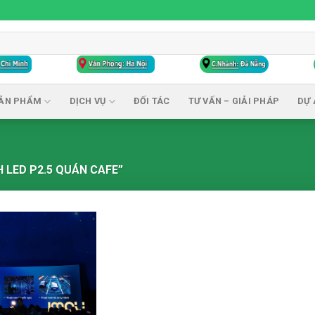
ẢN PHẨM
DỊCH VỤ
ĐỐI TÁC
TƯ VẤN – GIẢI PHÁP
DỰ 
 LED P2.5 QUÁN CAFE”
Add to
wishlist