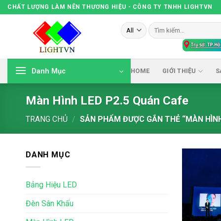
Skip
CHẤT LƯỢNG LÀM NÊN THƯƠNG HIỆU - CÔNG TY TNHH LIGHTVN
to
Tìm
content
kiếm:
Danh Mục
HOME
GIỚI THIỆU
S
Màn Hình LED P2.5 Quán Cafe
TRANG CHỦ
/
SẢN PHẨM ĐƯỢC GẮN THẺ “MÀN HÌNH
DANH MỤC
Bảng Hiệu LED
Đèn Sân Khấu