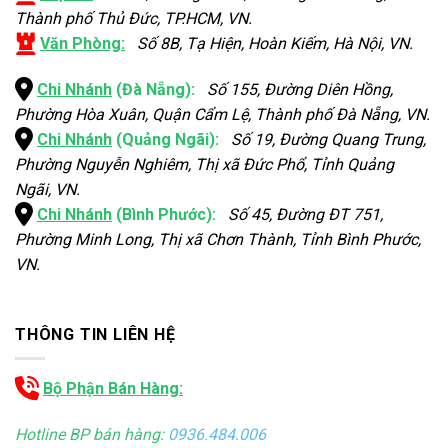
Thành phố Thủ Đức, TP.HCM, VN.
Văn Phòng:
Số 8B, Tạ Hiện, Hoàn Kiếm, Hà Nội, VN.
Chi Nhánh
(Đà Nẵng):
Số 155, Đường Diên Hồng,
Phường Hòa Xuân, Quận Cẩm Lệ, Thành phố Đà Nẵng, VN.
Chi Nhánh
(Quảng Ngãi):
Số 19, Đường Quang Trung,
Phường Nguyễn Nghiêm, Thị xã Đức Phổ, Tỉnh Quảng
Ngãi, VN.
Chi Nhánh
(Bình Phước):
Số 45, Đường ĐT 751,
Phường Minh Long, Thị xã Chơn Thành, Tỉnh Bình Phước,
VN.
THÔNG TIN LIÊN HỆ
Bộ Phận Bán Hàng:
Hotline BP bán hàng:
0936.484.006