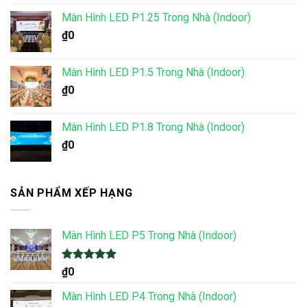
Màn Hình LED P1.25 Trong Nhà (Indoor)
₫
0
Màn Hình LED P1.5 Trong Nhà (Indoor)
₫
0
Màn Hình LED P1.8 Trong Nhà (Indoor)
₫
0
SẢN PHẨM XẾP HẠNG
Màn Hình LED P5 Trong Nhà (Indoor)
Được xếp
₫
0
hạng
5.00
5 sao
Màn Hình LED P4 Trong Nhà (Indoor)