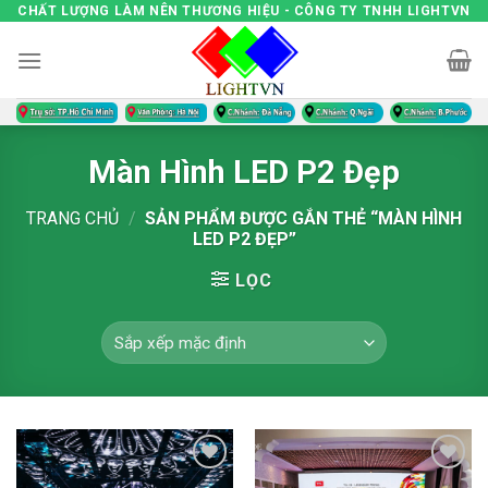
Skip
CHẤT LƯỢNG LÀM NÊN THƯƠNG HIỆU - CÔNG TY TNHH LIGHTVN
to
content
Màn Hình LED P2 Đẹp
TRANG CHỦ
/
SẢN PHẨM ĐƯỢC GẮN THẺ “MÀN HÌNH
LED P2 ĐẸP”
LỌC