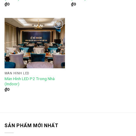
₫
0
₫
0
Add to
wishlist
MÀN HÌNH LED
Màn Hình LED P2 Trong Nhà
(Indoor)
₫
0
SẢN PHẨM MỚI NHẤT