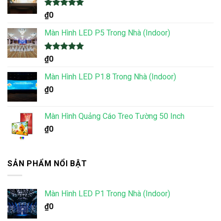
Được xếp
₫
0
hạng
5.00
5 sao
Màn Hình LED P5 Trong Nhà (Indoor)
Được xếp
₫
0
hạng
5.00
5 sao
Màn Hình LED P1.8 Trong Nhà (Indoor)
₫
0
Màn Hình Quảng Cáo Treo Tường 50 Inch
₫
0
SẢN PHẨM NỔI BẬT
Màn Hình LED P1 Trong Nhà (Indoor)
₫
0