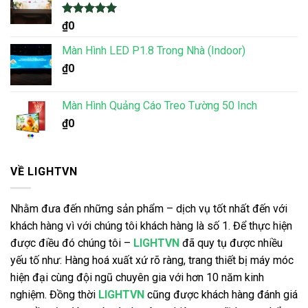
Được xếp
₫
0
hạng
5.00
5 sao
Màn Hình LED P1.8 Trong Nhà (Indoor)
₫
0
Màn Hình Quảng Cáo Treo Tường 50 Inch
₫
0
VỀ LIGHTVN
Nhằm đưa đến những sản phẩm – dịch vụ tốt nhất đến với
khách hàng vì với chúng tôi khách hàng là số 1. Để thực hiện
được điều đó chúng tôi –
LIGHTVN
đã quy tụ được nhiều
yếu tố như: Hàng hoá xuất xứ rõ ràng, trang thiết bị máy móc
hiện đại cùng đội ngũ chuyên gia với hơn 10 năm kinh
nghiệm. Đồng thời
LIGHTVN
cũng được khách hàng đánh giá