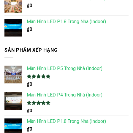
₫
0
Màn Hình LED P1.8 Trong Nhà (Indoor)
₫
0
SẢN PHẨM XẾP HẠNG
Màn Hình LED P5 Trong Nhà (Indoor)
Được xếp
₫
0
hạng
5.00
5 sao
Màn Hình LED P4 Trong Nhà (Indoor)
Được xếp
₫
0
hạng
5.00
5 sao
Màn Hình LED P1.8 Trong Nhà (Indoor)
₫
0