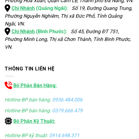
Phường Hòa Xuân, Quận Cẩm Lệ, Thành phố Đà Nẵng, VN.
Chi Nhánh
(Quảng Ngãi):
Số 19, Đường Quang Trung,
Phường Nguyễn Nghiêm, Thị xã Đức Phổ, Tỉnh Quảng
Ngãi, VN.
Chi Nhánh
(Bình Phước):
Số 45, Đường ĐT 751,
Phường Minh Long, Thị xã Chơn Thành, Tỉnh Bình Phước,
VN.
THÔNG TIN LIÊN HỆ
Bộ Phận Bán Hàng:
Hotline BP bán hàng:
0936.484.006
Hotline BP bán hàng:
0379.666.479
Bộ Phận Kỹ Thuật:
Hotline BP kỹ thuật:
0914.698.371