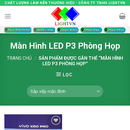
Skip
CHẤT LƯỢNG LÀM NÊN THƯƠNG HIỆU - CÔNG TY TNHH LIGHTVN
to
content
Màn Hình LED P3 Phòng Họp
TRANG CHỦ
/
SẢN PHẨM ĐƯỢC GẮN THẺ “MÀN HÌNH
LED P3 PHÒNG HỌP”
LỌC