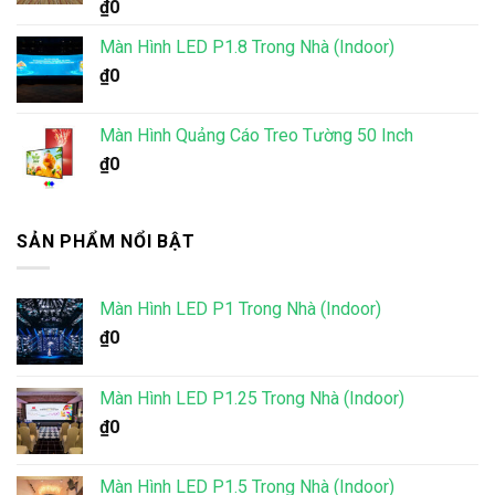
Được xếp
₫
0
hạng
5.00
5 sao
Màn Hình LED P1.8 Trong Nhà (Indoor)
₫
0
Màn Hình Quảng Cáo Treo Tường 50 Inch
₫
0
SẢN PHẨM NỔI BẬT
Màn Hình LED P1 Trong Nhà (Indoor)
₫
0
Màn Hình LED P1.25 Trong Nhà (Indoor)
₫
0
Màn Hình LED P1.5 Trong Nhà (Indoor)