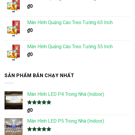
₫
0
Màn Hình Quảng Cáo Treo Tường 65 Inch
₫
0
Màn Hình Quảng Cáo Treo Tường 55 Inch
₫
0
SẢN PHẨM BÁN CHẠY NHẤT
Màn Hình LED P4 Trong Nhà (Indoor)
Được xếp
₫
0
hạng
5.00
5 sao
Màn Hình LED P5 Trong Nhà (Indoor)