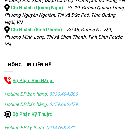
Phường Hòa Xuân, Quận Cẩm Lệ, Thành phố Đà Nẵng, VN.
Chi Nhánh
(Quảng Ngãi):
Số 19, Đường Quang Trung,
Phường Nguyễn Nghiêm, Thị xã Đức Phổ, Tỉnh Quảng
Ngãi, VN.
Chi Nhánh
(Bình Phước):
Số 45, Đường ĐT 751,
Phường Minh Long, Thị xã Chơn Thành, Tỉnh Bình Phước,
VN.
THÔNG TIN LIÊN HỆ
Bộ Phận Bán Hàng:
Hotline BP bán hàng:
0936.484.006
Hotline BP bán hàng:
0379.666.479
Bộ Phận Kỹ Thuật:
Hotline BP kỹ thuật:
0914.698.371