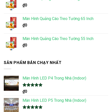
₫
0
Màn Hình Quảng Cáo Treo Tường 65 Inch
₫
0
Màn Hình Quảng Cáo Treo Tường 55 Inch
₫
0
SẢN PHẨM BÁN CHẠY NHẤT
Màn Hình LED P4 Trong Nhà (Indoor)
Được xếp
₫
0
hạng
5.00
5 sao
Màn Hình LED P5 Trong Nhà (Indoor)