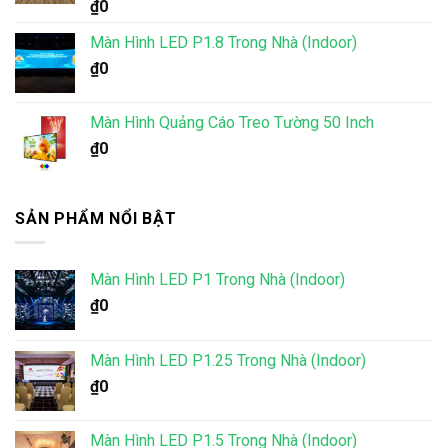
Được xếp
₫
0
hạng
5.00
5 sao
Màn Hình LED P1.8 Trong Nhà (Indoor)
₫
0
Màn Hình Quảng Cáo Treo Tường 50 Inch
₫
0
SẢN PHẨM NỔI BẬT
Màn Hình LED P1 Trong Nhà (Indoor)
₫
0
Màn Hình LED P1.25 Trong Nhà (Indoor)
₫
0
Màn Hình LED P1.5 Trong Nhà (Indoor)