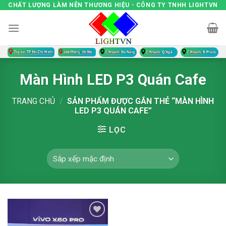
Skip
CHẤT LƯỢNG LÀM NÊN THƯƠNG HIỆU - CÔNG TY TNHH LIGHTVN
to
content
Màn Hình LED P3 Quán Cafe
TRANG CHỦ
/
SẢN PHẨM ĐƯỢC GẮN THẺ “MÀN HÌNH
LED P3 QUÁN CAFE”
LỌC