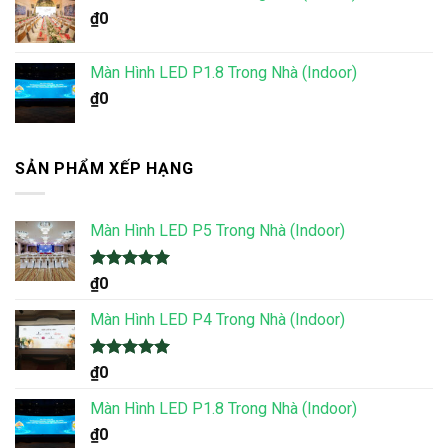
₫
0
Màn Hình LED P1.8 Trong Nhà (Indoor)
₫
0
SẢN PHẨM XẾP HẠNG
Màn Hình LED P5 Trong Nhà (Indoor)
Được xếp
₫
0
hạng
5.00
5 sao
Màn Hình LED P4 Trong Nhà (Indoor)
Được xếp
₫
0
hạng
5.00
5 sao
Màn Hình LED P1.8 Trong Nhà (Indoor)
₫
0