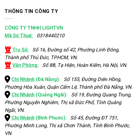
THÔNG TIN CÔNG TY
CÔNG TY TNHH LIGHTVN
Mã Số Thuế:
0318440210
Trụ Sở:
Số 16, Đường số 42, Phường Linh Đông,
Thành phố Thủ Đức, TP.HCM, VN.
Văn Phòng:
Số 8B, Tạ Hiện, Hoàn Kiếm, Hà Nội, VN.
Chi Nhánh
(Đà Nẵng):
Số 155, Đường Diên Hồng,
Phường Hòa Xuân, Quận Cẩm Lệ, Thành phố Đà Nẵng, VN.
Chi Nhánh
(Quảng Ngãi):
Số 19, Đường Quang Trung,
Phường Nguyễn Nghiêm, Thị xã Đức Phổ, Tỉnh Quảng
Ngãi, VN.
Chi Nhánh
(Bình Phước):
Số 45, Đường ĐT 751,
Phường Minh Long, Thị xã Chơn Thành, Tỉnh Bình Phước,
VN.