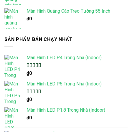
Màn Hình Quảng Cáo Treo Tường 55 Inch
₫
0
SẢN PHẨM BÁN CHẠY NHẤT
Màn Hình LED P4 Trong Nhà (Indoor)
Được xếp
₫
0
hạng
5.00
5
sao
Màn Hình LED P5 Trong Nhà (Indoor)
Được xếp
₫
0
hạng
5.00
5
sao
Màn Hình LED P1.8 Trong Nhà (Indoor)
₫
0