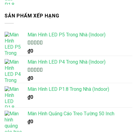
SẢN PHẨM XẾP HẠNG
Màn Hình LED P5 Trong Nhà (Indoor)
Được xếp
₫
0
hạng
5.00
5
sao
Màn Hình LED P4 Trong Nhà (Indoor)
Được xếp
₫
0
hạng
5.00
5
sao
Màn Hình LED P1.8 Trong Nhà (Indoor)
₫
0
Màn Hình Quảng Cáo Treo Tường 50 Inch
₫
0