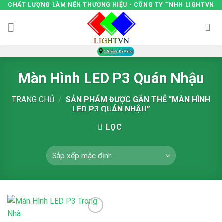
Skip
CHẤT LƯỢNG LÀM NÊN THƯƠNG HIỆU - CÔNG TY TNHH LIGHTVN
to
content
Màn Hình LED P3 Quán Nhậu
TRANG CHỦ
/
SẢN PHẨM ĐƯỢC GẮN THẺ “MÀN HÌNH
LED P3 QUÁN NHẬU”
LỌC