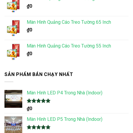
₫
0
Màn Hình Quảng Cáo Treo Tường 65 Inch
₫
0
Màn Hình Quảng Cáo Treo Tường 55 Inch
₫
0
SẢN PHẨM BÁN CHẠY NHẤT
Màn Hình LED P4 Trong Nhà (Indoor)
Được xếp
₫
0
hạng
5.00
5 sao
Màn Hình LED P5 Trong Nhà (Indoor)