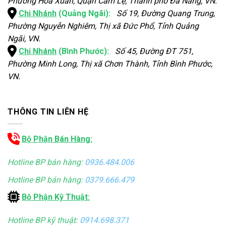
Phường Hòa Xuân, Quận Cẩm Lệ, Thành phố Đà Nẵng, VN.
Chi Nhánh
(Quảng Ngãi):
Số 19, Đường Quang Trung,
Phường Nguyễn Nghiêm, Thị xã Đức Phổ, Tỉnh Quảng
Ngãi, VN.
Chi Nhánh
(Bình Phước):
Số 45, Đường ĐT 751,
Phường Minh Long, Thị xã Chơn Thành, Tỉnh Bình Phước,
VN.
THÔNG TIN LIÊN HỆ
Bộ Phận Bán Hàng:
Hotline BP bán hàng:
0936.484.006
Hotline BP bán hàng:
0379.666.479
Bộ Phận Kỹ Thuật:
Hotline BP kỹ thuật:
0914.698.371