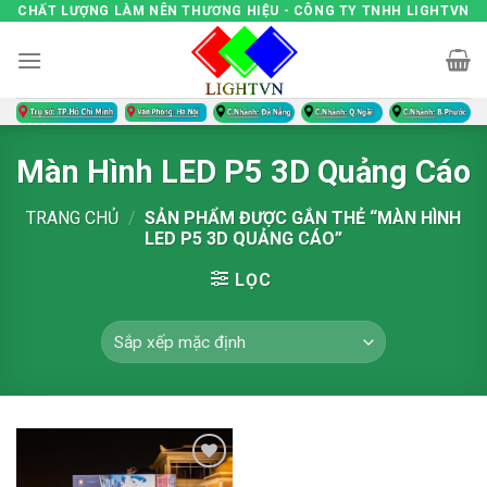
Skip
CHẤT LƯỢNG LÀM NÊN THƯƠNG HIỆU - CÔNG TY TNHH LIGHTVN
to
content
Màn Hình LED P5 3D Quảng Cáo
TRANG CHỦ
/
SẢN PHẨM ĐƯỢC GẮN THẺ “MÀN HÌNH
LED P5 3D QUẢNG CÁO”
LỌC