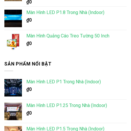
Được xếp
₫
0
hạng
5.00
5 sao
Màn Hình LED P1.8 Trong Nhà (Indoor)
₫
0
Màn Hình Quảng Cáo Treo Tường 50 Inch
₫
0
SẢN PHẨM NỔI BẬT
Màn Hình LED P1 Trong Nhà (Indoor)
₫
0
Màn Hình LED P1.25 Trong Nhà (Indoor)
₫
0
Màn Hình LED P1.5 Trong Nhà (Indoor)