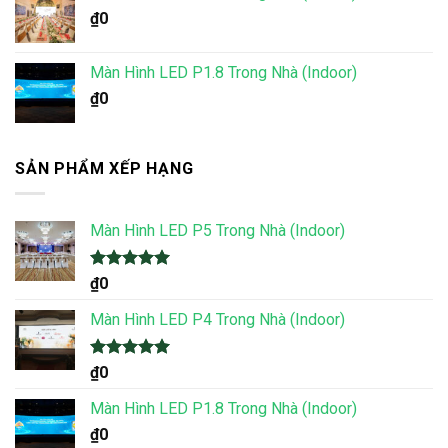
₫
0
Màn Hình LED P1.8 Trong Nhà (Indoor)
₫
0
SẢN PHẨM XẾP HẠNG
Màn Hình LED P5 Trong Nhà (Indoor)
Được xếp
₫
0
hạng
5.00
5 sao
Màn Hình LED P4 Trong Nhà (Indoor)
Được xếp
₫
0
hạng
5.00
5 sao
Màn Hình LED P1.8 Trong Nhà (Indoor)
₫
0