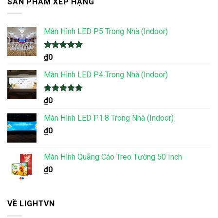
SẢN PHẨM XẾP HẠNG
Màn Hình LED P5 Trong Nhà (Indoor)
Được xếp
₫
0
hạng
5.00
5 sao
Màn Hình LED P4 Trong Nhà (Indoor)
Được xếp
₫
0
hạng
5.00
5 sao
Màn Hình LED P1.8 Trong Nhà (Indoor)
₫
0
Màn Hình Quảng Cáo Treo Tường 50 Inch
₫
0
VỀ LIGHTVN