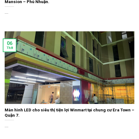
Mansion – Phú Nhuận.
....
06
Th8
Màn hình LED cho siêu thị tiện lợi Winmart tại chung cư Era Town –
Quận 7.
....