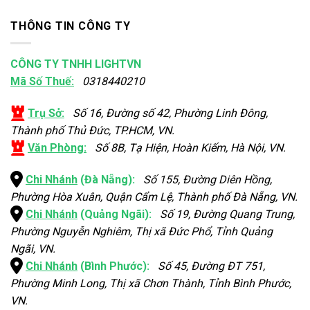
THÔNG TIN CÔNG TY
CÔNG TY TNHH LIGHTVN
Mã Số Thuế:
0318440210
Trụ Sở:
Số 16, Đường số 42, Phường Linh Đông,
Thành phố Thủ Đức, TP.HCM, VN.
Văn Phòng:
Số 8B, Tạ Hiện, Hoàn Kiếm, Hà Nội, VN.
Chi Nhánh
(Đà Nẵng):
Số 155, Đường Diên Hồng,
Phường Hòa Xuân, Quận Cẩm Lệ, Thành phố Đà Nẵng, VN.
Chi Nhánh
(Quảng Ngãi):
Số 19, Đường Quang Trung,
Phường Nguyễn Nghiêm, Thị xã Đức Phổ, Tỉnh Quảng
Ngãi, VN.
Chi Nhánh
(Bình Phước):
Số 45, Đường ĐT 751,
Phường Minh Long, Thị xã Chơn Thành, Tỉnh Bình Phước,
VN.