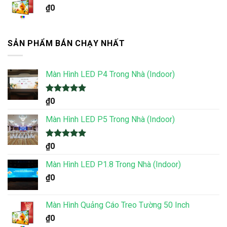
₫
0
SẢN PHẨM BÁN CHẠY NHẤT
Màn Hình LED P4 Trong Nhà (Indoor)
Được xếp
₫
0
hạng
5.00
5 sao
Màn Hình LED P5 Trong Nhà (Indoor)
Được xếp
₫
0
hạng
5.00
5 sao
Màn Hình LED P1.8 Trong Nhà (Indoor)
₫
0
Màn Hình Quảng Cáo Treo Tường 50 Inch
₫
0