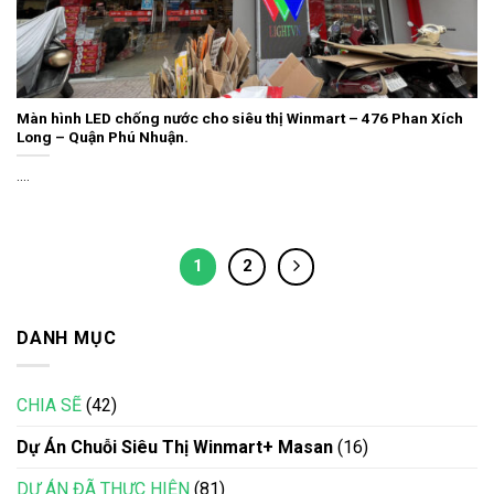
Màn hình LED chống nước cho siêu thị Winmart – 476 Phan Xích
Long – Quận Phú Nhuận.
....
1
2
DANH MỤC
CHIA SẼ
(42)
Dự Án Chuỗi Siêu Thị Winmart+ Masan
(16)
DỰ ÁN ĐÃ THỰC HIỆN
(81)