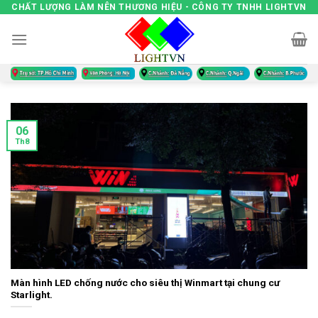
Skip
CHẤT LƯỢNG LÀM NÊN THƯƠNG HIỆU - CÔNG TY TNHH LIGHTVN
to
content
06
Th8
Màn hình LED chống nước cho siêu thị Winmart tại chung cư
Starlight.