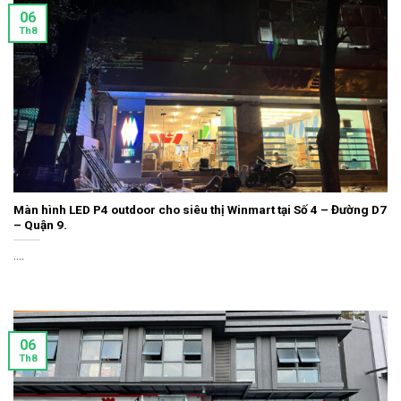
06
Th8
Màn hình LED P4 outdoor cho siêu thị Winmart tại Số 4 – Đường D7
– Quận 9.
....
06
Th8