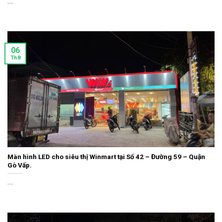
....
06
Th8
Màn hình LED cho siêu thị Winmart tại Số 42 – Đường 59 – Quận
Gò Vấp.
....