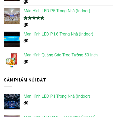
Được xếp
₫
0
hạng
5.00
5 sao
Màn Hình LED P5 Trong Nhà (Indoor)
Được xếp
₫
0
hạng
5.00
5 sao
Màn Hình LED P1.8 Trong Nhà (Indoor)
₫
0
Màn Hình Quảng Cáo Treo Tường 50 Inch
₫
0
SẢN PHẨM NỔI BẬT
Màn Hình LED P1 Trong Nhà (Indoor)
₫
0