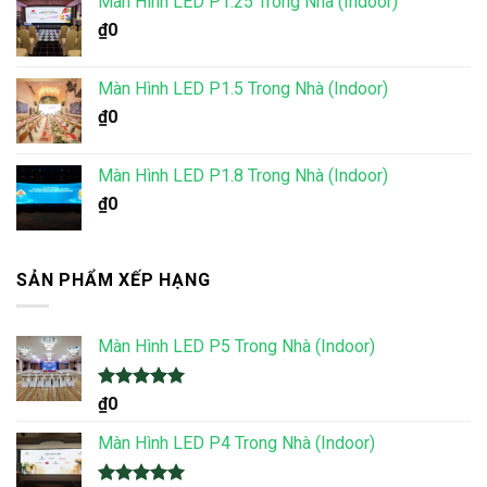
Màn Hình LED P1.25 Trong Nhà (Indoor)
₫
0
Màn Hình LED P1.5 Trong Nhà (Indoor)
₫
0
Màn Hình LED P1.8 Trong Nhà (Indoor)
₫
0
SẢN PHẨM XẾP HẠNG
Màn Hình LED P5 Trong Nhà (Indoor)
Được xếp
₫
0
hạng
5.00
5 sao
Màn Hình LED P4 Trong Nhà (Indoor)