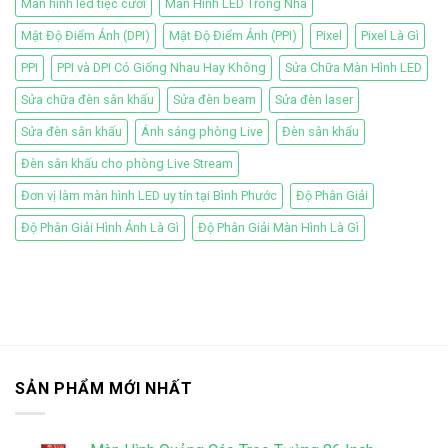
Màn hình led tiệc cưới
Màn Hình LED Trong Nhà
Mật Độ Điểm Ảnh (DPI)
Mật Độ Điểm Ảnh (PPI)
Pixel
Pixel Là Gì
PPI
PPI và DPI Có Giống Nhau Hay Không
Sửa Chữa Màn Hình LED
Sửa chữa đèn sân khấu
Sửa đèn beam
Sửa đèn laser
Sửa đèn sân khấu
Ánh sáng phòng Live
Đèn sân khấu
Đèn sân khấu cho phòng Live Stream
Đơn vị làm màn hình LED uy tín tại Bình Phước
Độ Phân Giải
Độ Phân Giải Hình Ảnh Là Gì
Độ Phân Giải Màn Hình Là Gì
SẢN PHẨM MỚI NHẤT