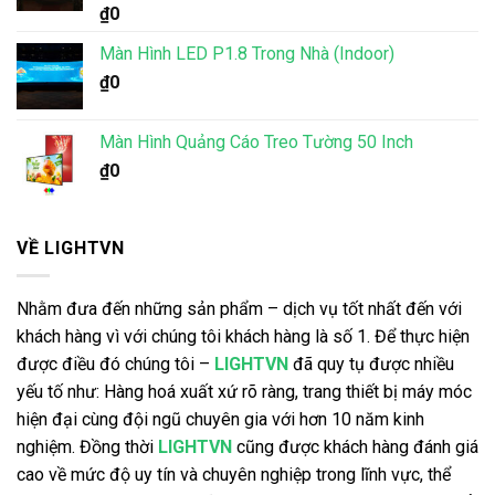
Được xếp
₫
0
hạng
5.00
5 sao
Màn Hình LED P1.8 Trong Nhà (Indoor)
₫
0
Màn Hình Quảng Cáo Treo Tường 50 Inch
₫
0
VỀ LIGHTVN
Nhằm đưa đến những sản phẩm – dịch vụ tốt nhất đến với
khách hàng vì với chúng tôi khách hàng là số 1. Để thực hiện
được điều đó chúng tôi –
LIGHTVN
đã quy tụ được nhiều
yếu tố như: Hàng hoá xuất xứ rõ ràng, trang thiết bị máy móc
hiện đại cùng đội ngũ chuyên gia với hơn 10 năm kinh
nghiệm. Đồng thời
LIGHTVN
cũng được khách hàng đánh giá
cao về mức độ uy tín và chuyên nghiệp trong lĩnh vực, thể