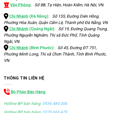
Văn Phòng:
Số 8B, Tạ Hiện, Hoàn Kiếm, Hà Nội, VN.
Chi Nhánh
(Đà Nẵng):
Số 155, Đường Diên Hồng,
Phường Hòa Xuân, Quận Cẩm Lệ, Thành phố Đà Nẵng, VN.
Chi Nhánh
(Quảng Ngãi):
Số 19, Đường Quang Trung,
Phường Nguyễn Nghiêm, Thị xã Đức Phổ, Tỉnh Quảng
Ngãi, VN.
Chi Nhánh
(Bình Phước):
Số 45, Đường ĐT 751,
Phường Minh Long, Thị xã Chơn Thành, Tỉnh Bình Phước,
VN.
THÔNG TIN LIÊN HỆ
Bộ Phận Bán Hàng:
Hotline BP bán hàng:
0936.484.006
Hotline BP bán hàng:
0379.666.479