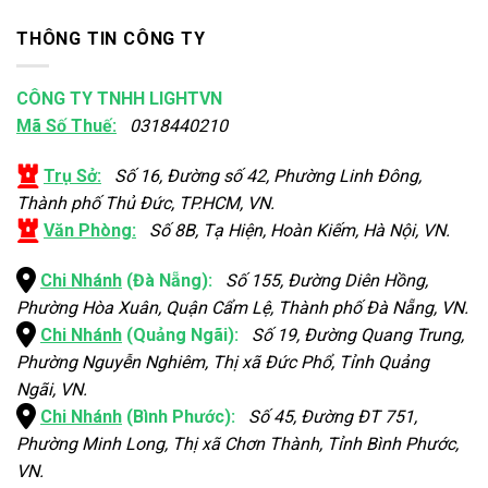
THÔNG TIN CÔNG TY
CÔNG TY TNHH LIGHTVN
Mã Số Thuế:
0318440210
Trụ Sở:
Số 16, Đường số 42, Phường Linh Đông,
Thành phố Thủ Đức, TP.HCM, VN.
Văn Phòng:
Số 8B, Tạ Hiện, Hoàn Kiếm, Hà Nội, VN.
Chi Nhánh
(Đà Nẵng):
Số 155, Đường Diên Hồng,
Phường Hòa Xuân, Quận Cẩm Lệ, Thành phố Đà Nẵng, VN.
Chi Nhánh
(Quảng Ngãi):
Số 19, Đường Quang Trung,
Phường Nguyễn Nghiêm, Thị xã Đức Phổ, Tỉnh Quảng
Ngãi, VN.
Chi Nhánh
(Bình Phước):
Số 45, Đường ĐT 751,
Phường Minh Long, Thị xã Chơn Thành, Tỉnh Bình Phước,
VN.