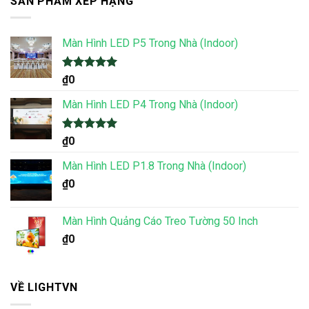
SẢN PHẨM XẾP HẠNG
Màn Hình LED P5 Trong Nhà (Indoor)
Được xếp
₫
0
hạng
5.00
5 sao
Màn Hình LED P4 Trong Nhà (Indoor)
Được xếp
₫
0
hạng
5.00
5 sao
Màn Hình LED P1.8 Trong Nhà (Indoor)
₫
0
Màn Hình Quảng Cáo Treo Tường 50 Inch
₫
0
VỀ LIGHTVN