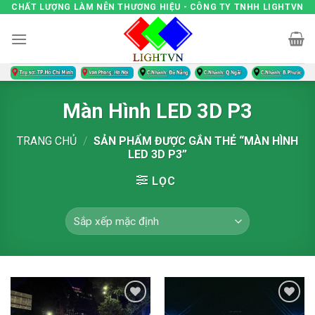
Skip
CHẤT LƯỢNG LÀM NÊN THƯƠNG HIỆU - CÔNG TY TNHH LIGHTVN
to
content
Màn Hình LED 3D P3
TRANG CHỦ
/
SẢN PHẨM ĐƯỢC GẮN THẺ “MÀN HÌNH
LED 3D P3”
LỌC