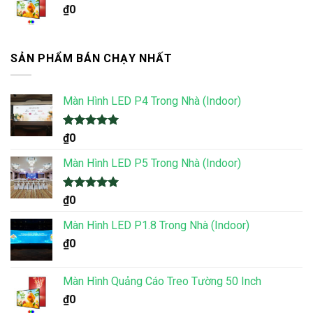
₫
0
SẢN PHẨM BÁN CHẠY NHẤT
Màn Hình LED P4 Trong Nhà (Indoor)
Được xếp
₫
0
hạng
5.00
5 sao
Màn Hình LED P5 Trong Nhà (Indoor)
Được xếp
₫
0
hạng
5.00
5 sao
Màn Hình LED P1.8 Trong Nhà (Indoor)
₫
0
Màn Hình Quảng Cáo Treo Tường 50 Inch
₫
0