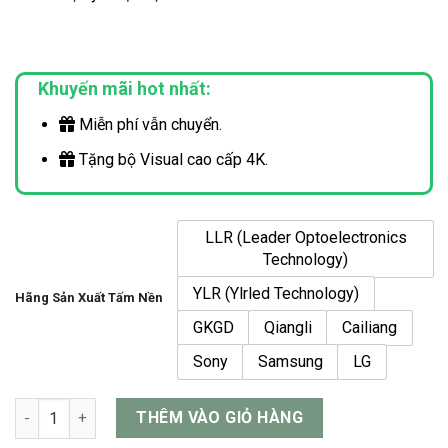
Khuyến mãi hot nhất:
Miễn phí vẫn chuyển.
Tặng bộ Visual cao cấp 4K.
LLR (Leader Optoelectronics
Technology)
YLR (Ylrled Technology)
Hãng Sản Xuất Tấm Nền
GKGD
Qiangli
Cailiang
Sony
Samsung
LG
Màn Hình LED P2 Ngoài Trời (Outdoor) số lượng
THÊM VÀO GIỎ HÀNG