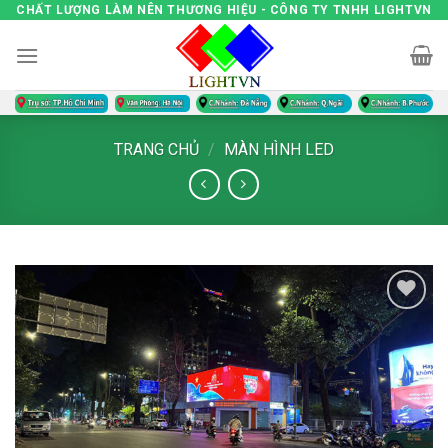
Skip
CHẤT LƯỢNG LÀM NÊN THƯƠNG HIỆU - CÔNG TY TNHH LIGHTVN
to
content
TRANG CHỦ
/
MÀN HÌNH LED
Add to
wishlist