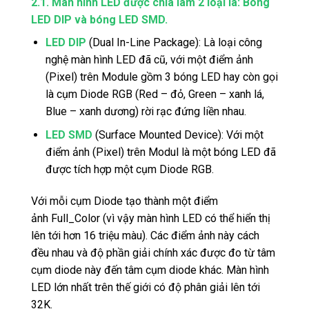
2.1. Màn hình LED được chia làm 2 loại là: Bóng
LED DIP và bóng LED SMD.
LED DIP
(Dual In-Line Package): Là loại công
nghệ màn hình LED đã cũ, với một điểm ảnh
(Pixel) trên Module gồm 3 bóng LED hay còn gọi
là cụm Diode RGB (Red – đỏ, Green – xanh lá,
Blue – xanh dương) rời rạc đứng liền nhau.
LED SMD
(Surface Mounted Device): Với một
điểm ảnh (Pixel) trên Modul là một bóng LED đã
được tích hợp một cụm Diode RGB.
Với mỗi cụm Diode tạo thành một điểm
ảnh Full_Color (vì vậy màn hình LED có thể hiển thị
lên tới hơn 16 triệu màu). Các điểm ảnh này cách
đều nhau và độ phần giải chính xác được đo từ tâm
cụm diode này đến tâm cụm diode khác. Màn hình
LED lớn nhất trên thế giới có độ phân giải lên tới
32K.