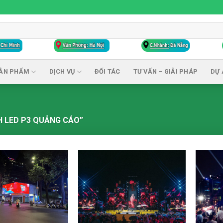
ẢN PHẨM
DỊCH VỤ
ĐỐI TÁC
TƯ VẤN – GIẢI PHÁP
DỰ 
 LED P3 QUẢNG CÁO”
Add to
Add to
wishlist
wishlist