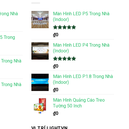
rong Nhà
Màn Hình LED P5 Trong Nhà
(Indoor)
Được xếp
₫
0
5 Trong
hạng
5.00
5 sao
Màn Hình LED P4 Trong Nhà
(Indoor)
 Trong Nhà
Được xếp
₫
0
hạng
5.00
5 sao
Màn Hình LED P1.8 Trong Nhà
(Indoor)
 Trong Nhà
₫
0
Màn Hình Quảng Cáo Treo
Tường 50 Inch
₫
0
VỊ TRÍ LIGHTVN