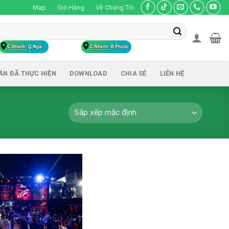
Map
Giỏ Hàng
Về Chúng Tôi
ÁN ĐÃ THỰC HIỆN
DOWNLOAD
CHIA SẺ
LIÊN HỆ
Add to
wishlist