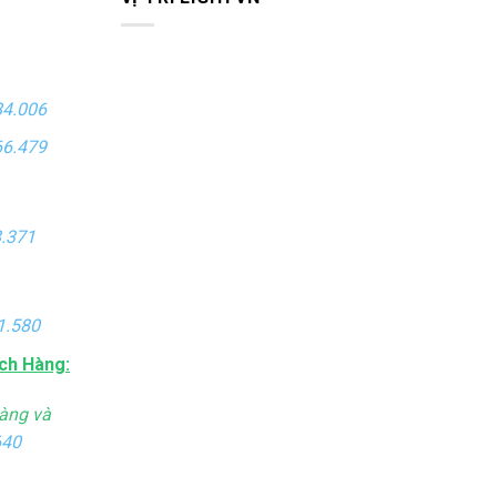
84.006
66.479
.371
1.580
ch Hàng:
àng và
640