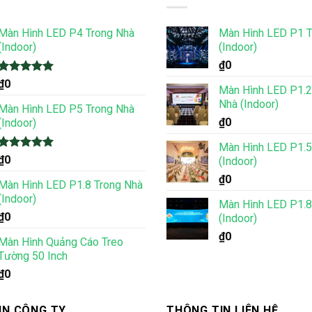
Màn Hình LED P4 Trong Nhà
Màn Hình LED P1 T
(Indoor)
(Indoor)
₫
0
Được xếp
₫
0
Màn Hình LED P1.2
hạng
5.00
Nhà (Indoor)
5 sao
Màn Hình LED P5 Trong Nhà
₫
0
(Indoor)
Màn Hình LED P1.5
Được xếp
₫
0
(Indoor)
hạng
5.00
₫
0
5 sao
Màn Hình LED P1.8 Trong Nhà
(Indoor)
Màn Hình LED P1.8
₫
0
(Indoor)
₫
0
Màn Hình Quảng Cáo Treo
Tường 50 Inch
₫
0
IN CÔNG TY
THÔNG TIN LIÊN HỆ