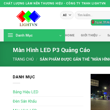
Skip
CHẤT LƯỢNG LÀM NÊN THƯƠNG HIỆU - CÔNG TY TNHH LIGHTVN
to
Tìm
content
kiếm:
Danh Mục
HOME
GIỚI THIỆU
S
Màn Hình LED P3 Quảng Cáo
TRANG CHỦ
/
SẢN PHẨM ĐƯỢC GẮN THẺ “MÀN HÌNH
DANH MỤC
Bảng Hiệu LED
Đèn Sân Khấu