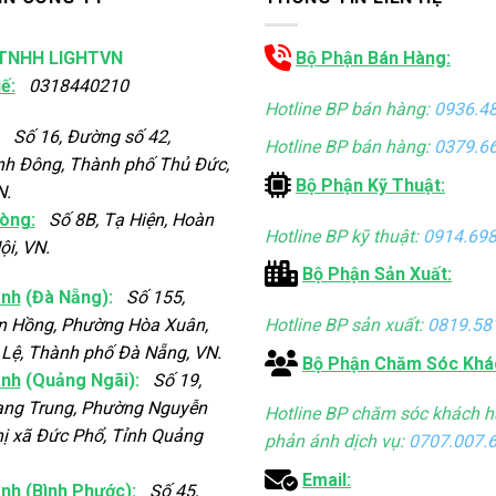
TNHH LIGHTVN
Bộ Phận Bán Hàng:
ế:
0318440210
Hotline BP bán hàng:
0936.4
Số 16, Đường số 42,
Hotline BP bán hàng:
0379.6
nh Đông, Thành phố Thủ Đức,
Bộ Phận Kỹ Thuật:
N.
òng:
Số 8B, Tạ Hiện, Hoàn
Hotline BP kỹ thuật:
0914.698
ội, VN.
Bộ Phận Sản Xuất:
ánh
(Đà Nẵng):
Số 155,
Hotline BP sản xuất:
0819.58
n Hồng, Phường Hòa Xuân,
Lệ, Thành phố Đà Nẵng, VN.
Bộ Phận Chăm Sóc Khá
ánh
(Quảng Ngãi):
Số 19,
ng Trung, Phường Nguyễn
Hotline BP chăm sóc khách h
ị xã Đức Phổ, Tỉnh Quảng
phản ánh dịch vụ:
0707.007.
Email:
ánh
(Bình Phước):
Số 45,