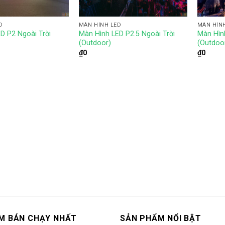
D
MÀN HÌNH LED
MÀN HÌN
D P2 Ngoài Trời
Màn Hình LED P2.5 Ngoài Trời
Màn Hình
(Outdoor)
(Outdoo
₫
0
₫
0
M BÁN CHẠY NHẤT
SẢN PHẨM NỔI BẬT