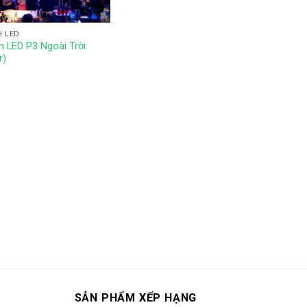
H LED
 LED P3 Ngoài Trời
r)
SẢN PHẨM XẾP HẠNG