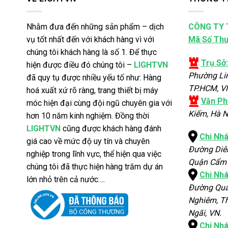
Nhằm đưa đến những sản phẩm – dịch
CÔNG TY 
vụ tốt nhất đến với khách hàng vì với
Mã Số Thu
chúng tôi khách hàng là số 1. Để thực
Trụ Sở:
hiện được điều đó chúng tôi –
LIGHTVN
Phường Li
đã quy tụ được nhiều yếu tố như: Hàng
TP.HCM, V
hoá xuất xứ rõ ràng, trang thiết bị máy
Văn Ph
móc hiện đại cùng đội ngũ chuyên gia với
Kiếm, Hà N
hơn 10 năm kinh nghiệm. Đồng thời
LIGHTVN
cũng được khách hàng đánh
Chi Nh
giá cao về mức độ uy tín và chuyên
Đường Diê
nghiệp trong lĩnh vực, thể hiện qua việc
Quận Cẩm 
chúng tôi đã thực hiện hàng trăm dự án
Chi Nh
lớn nhỏ trên cả nước….
Đường Qua
Nghiêm, Th
Ngãi, VN.
Chi Nh