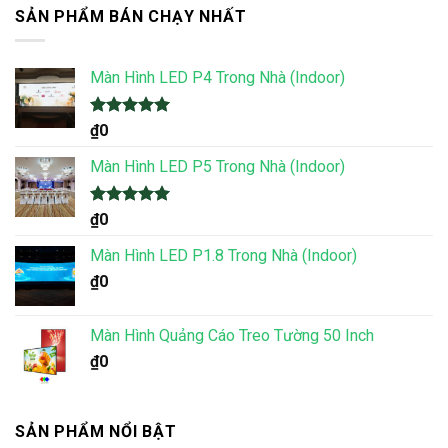
SẢN PHẨM BÁN CHẠY NHẤT
Màn Hình LED P4 Trong Nhà (Indoor)
Được xếp
₫
0
hạng
5.00
5 sao
Màn Hình LED P5 Trong Nhà (Indoor)
Được xếp
₫
0
hạng
5.00
5 sao
Màn Hình LED P1.8 Trong Nhà (Indoor)
₫
0
Màn Hình Quảng Cáo Treo Tường 50 Inch
₫
0
SẢN PHẨM NỔI BẬT