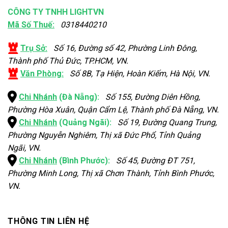
CÔNG TY TNHH LIGHTVN
Mã Số Thuế:
0318440210
Trụ Sở:
Số 16, Đường số 42, Phường Linh Đông,
Thành phố Thủ Đức, TP.HCM, VN.
Văn Phòng:
Số 8B, Tạ Hiện, Hoàn Kiếm, Hà Nội, VN.
Chi Nhánh
(Đà Nẵng):
Số 155, Đường Diên Hồng,
Phường Hòa Xuân, Quận Cẩm Lệ, Thành phố Đà Nẵng, VN.
Chi Nhánh
(Quảng Ngãi):
Số 19, Đường Quang Trung,
Phường Nguyễn Nghiêm, Thị xã Đức Phổ, Tỉnh Quảng
Ngãi, VN.
Chi Nhánh
(Bình Phước):
Số 45, Đường ĐT 751,
Phường Minh Long, Thị xã Chơn Thành, Tỉnh Bình Phước,
VN.
THÔNG TIN LIÊN HỆ