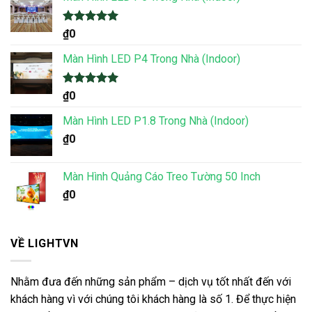
Được xếp
₫
0
hạng
5.00
5 sao
Màn Hình LED P4 Trong Nhà (Indoor)
Được xếp
₫
0
hạng
5.00
5 sao
Màn Hình LED P1.8 Trong Nhà (Indoor)
₫
0
Màn Hình Quảng Cáo Treo Tường 50 Inch
₫
0
VỀ LIGHTVN
Nhằm đưa đến những sản phẩm – dịch vụ tốt nhất đến với
khách hàng vì với chúng tôi khách hàng là số 1. Để thực hiện