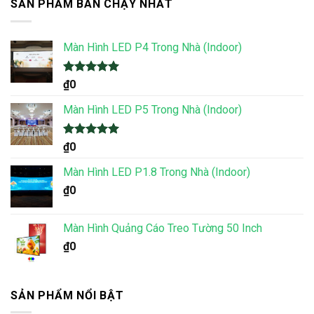
SẢN PHẨM BÁN CHẠY NHẤT
Màn Hình LED P4 Trong Nhà (Indoor)
Được xếp
₫
0
hạng
5.00
5 sao
Màn Hình LED P5 Trong Nhà (Indoor)
Được xếp
₫
0
hạng
5.00
5 sao
Màn Hình LED P1.8 Trong Nhà (Indoor)
₫
0
Màn Hình Quảng Cáo Treo Tường 50 Inch
₫
0
SẢN PHẨM NỔI BẬT