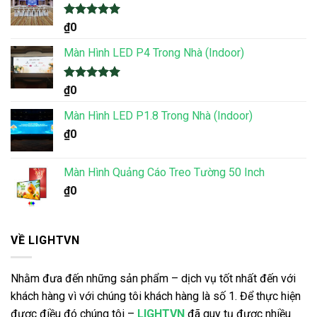
Được xếp
₫
0
hạng
5.00
5 sao
Màn Hình LED P4 Trong Nhà (Indoor)
Được xếp
₫
0
hạng
5.00
5 sao
Màn Hình LED P1.8 Trong Nhà (Indoor)
₫
0
Màn Hình Quảng Cáo Treo Tường 50 Inch
₫
0
VỀ LIGHTVN
Nhằm đưa đến những sản phẩm – dịch vụ tốt nhất đến với
khách hàng vì với chúng tôi khách hàng là số 1. Để thực hiện
được điều đó chúng tôi –
LIGHTVN
đã quy tụ được nhiều