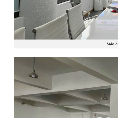
Màn hì