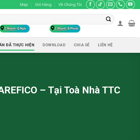
Map
Giỏ Hàng
Về Chúng Tôi
ÁN ĐÃ THỰC HIỆN
DOWNLOAD
CHIA SẺ
LIÊN HỆ
AREFICO – Tại Toà Nhà TTC