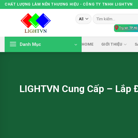
Skip
CHẤT LƯỢNG LÀM NÊN THƯƠNG HIỆU - CÔNG TY TNHH LIGHTVN
to
Tìm
content
kiếm:
Danh Mục
HOME
GIỚI THIỆU
S
LIGHTVN Cung Cấp – Lắp Đ