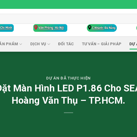
ẢN PHẨM
DỊCH VỤ
ĐỐI TÁC
TƯ VẤN – GIẢI PHÁP
DỰ 
DỰ ÁN ĐÃ THỰC HIỆN
ặt Màn Hình LED P1.86 Cho SE
Hoàng Văn Thụ – TP.HCM.