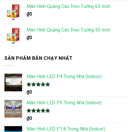
Màn Hình Quảng Cáo Treo Tường 65 Inch
₫
0
Màn Hình Quảng Cáo Treo Tường 55 Inch
₫
0
SẢN PHẨM BÁN CHẠY NHẤT
Màn Hình LED P4 Trong Nhà (Indoor)
Được xếp
₫
0
hạng
5.00
5 sao
Màn Hình LED P5 Trong Nhà (Indoor)
Được xếp
₫
0
hạng
5.00
5 sao
Màn Hình LED P1.8 Trong Nhà (Indoor)