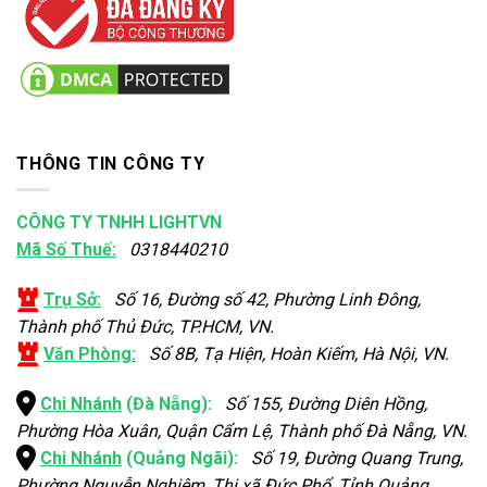
THÔNG TIN CÔNG TY
CÔNG TY TNHH LIGHTVN
Mã Số Thuế:
0318440210
Trụ Sở:
Số 16, Đường số 42, Phường Linh Đông,
Thành phố Thủ Đức, TP.HCM, VN.
Văn Phòng:
Số 8B, Tạ Hiện, Hoàn Kiếm, Hà Nội, VN.
Chi Nhánh
(Đà Nẵng):
Số 155, Đường Diên Hồng,
Phường Hòa Xuân, Quận Cẩm Lệ, Thành phố Đà Nẵng, VN.
Chi Nhánh
(Quảng Ngãi):
Số 19, Đường Quang Trung,
Phường Nguyễn Nghiêm, Thị xã Đức Phổ, Tỉnh Quảng