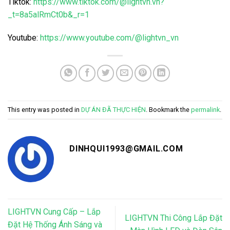
Tiktok:
https://www.tiktok.com/@lightvn.vn?
_t=8a5alRmCt0b&_r=1
Youtube:
https://www.youtube.com/@lightvn_vn
This entry was posted in
DỰ ÁN ĐÃ THỰC HIỆN
. Bookmark the
permalink
.
DINHQUI1993@GMAIL.COM
LIGHTVN Cung Cấp – Lắp
LIGHTVN Thi Công Lắp Đặt
Đặt Hệ Thống Ánh Sáng và