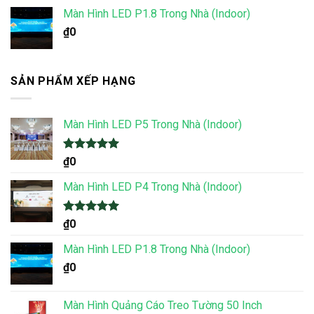
Màn Hình LED P1.8 Trong Nhà (Indoor)
₫
0
SẢN PHẨM XẾP HẠNG
Màn Hình LED P5 Trong Nhà (Indoor)
Được xếp
₫
0
hạng
5.00
5 sao
Màn Hình LED P4 Trong Nhà (Indoor)
Được xếp
₫
0
hạng
5.00
5 sao
Màn Hình LED P1.8 Trong Nhà (Indoor)
₫
0
Màn Hình Quảng Cáo Treo Tường 50 Inch