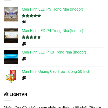
Màn Hình LED P5 Trong Nhà (Indoor)
Được xếp
₫
0
hạng
5.00
5 sao
Màn Hình LED P4 Trong Nhà (Indoor)
Được xếp
₫
0
hạng
5.00
5 sao
Màn Hình LED P1.8 Trong Nhà (Indoor)
₫
0
Màn Hình Quảng Cáo Treo Tường 50 Inch
₫
0
VỀ LIGHTVN
Nhằm đưa đến những sản phẩm – dịch vụ tốt nhất đến với