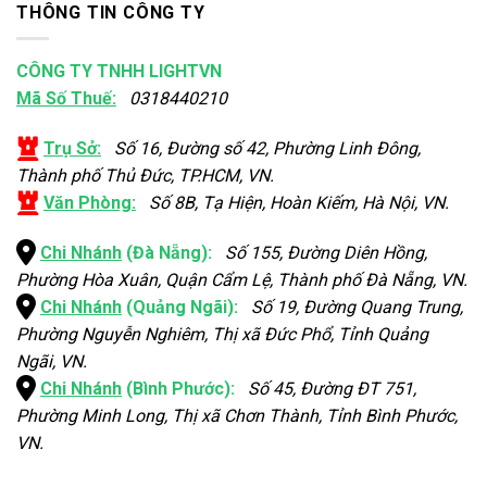
THÔNG TIN CÔNG TY
CÔNG TY TNHH LIGHTVN
Mã Số Thuế:
0318440210
Trụ Sở:
Số 16, Đường số 42, Phường Linh Đông,
Thành phố Thủ Đức, TP.HCM, VN.
Văn Phòng:
Số 8B, Tạ Hiện, Hoàn Kiếm, Hà Nội, VN.
Chi Nhánh
(Đà Nẵng):
Số 155, Đường Diên Hồng,
Phường Hòa Xuân, Quận Cẩm Lệ, Thành phố Đà Nẵng, VN.
Chi Nhánh
(Quảng Ngãi):
Số 19, Đường Quang Trung,
Phường Nguyễn Nghiêm, Thị xã Đức Phổ, Tỉnh Quảng
Ngãi, VN.
Chi Nhánh
(Bình Phước):
Số 45, Đường ĐT 751,
Phường Minh Long, Thị xã Chơn Thành, Tỉnh Bình Phước,
VN.