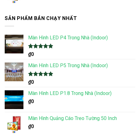
SẢN PHẨM BÁN CHẠY NHẤT
Màn Hình LED P4 Trong Nhà (Indoor)
Được xếp
₫
0
hạng
5.00
5 sao
Màn Hình LED P5 Trong Nhà (Indoor)
Được xếp
₫
0
hạng
5.00
5 sao
Màn Hình LED P1.8 Trong Nhà (Indoor)
₫
0
Màn Hình Quảng Cáo Treo Tường 50 Inch
₫
0