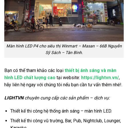
Màn hình LED P4 cho siêu thị Winmart – Masan – 66B Nguyễn
Sỹ Sách – Tân Bình.
Bạn có thể tham khảo các loại
thiết bị ánh sáng và màn
hình LED chất lượng cao
tại website:
https://lightvn.vn/
,
hãy liên hệ ngay với chúng tôi nếu bạn cần tư vấn thêm nhé!.
LIGHTVN
chuyên cung cấp các sản phẩm – dịch vụ:
Thiết kế thi công hệ thống ánh sáng – màn hình LED.
Thiết kế thi công vũ trường, Bar, Pub, Nightclub, Lounger,
Karaoke.