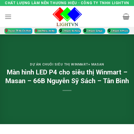
Skip
CHẤT LƯỢNG LÀM NÊN THƯƠNG HIỆU - CÔNG TY TNHH LIGHTVN
to
content
DỰ ÁN CHUỖI SIÊU THỊ WINMART+ MASAN
Màn hình LED P4 cho siêu thị Winmart –
Masan – 66B Nguyễn Sỹ Sách – Tân Bình