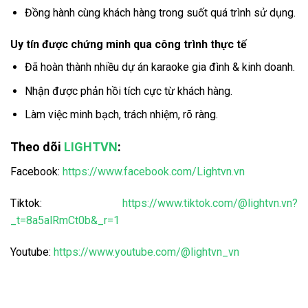
Đồng hành cùng khách hàng trong suốt quá trình sử dụng.
Uy tín được chứng minh qua công trình thực tế
Đã hoàn thành nhiều dự án karaoke gia đình & kinh doanh.
Nhận được phản hồi tích cực từ khách hàng.
Làm việc minh bạch, trách nhiệm, rõ ràng.
Theo dõi
LIGHTVN
:
Facebook:
https://www.facebook.com/Lightvn.vn
Tiktok:
https://www.tiktok.com/@lightvn.vn?
_t=8a5alRmCt0b&_r=1
Youtube:
https://www.youtube.com/@lightvn_vn
Thiết kế phòng karaoke cách âm hiệu quả tại HCM, Thiết kế phòng karaoke
cách âm hiệu quả tại HCM, Thiết kế phòng karaoke cách âm hiệu quả tại