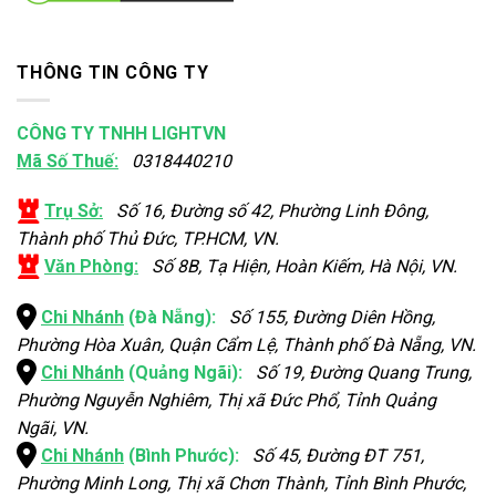
THÔNG TIN CÔNG TY
CÔNG TY TNHH LIGHTVN
Mã Số Thuế:
0318440210
Trụ Sở:
Số 16, Đường số 42, Phường Linh Đông,
Thành phố Thủ Đức, TP.HCM, VN.
Văn Phòng:
Số 8B, Tạ Hiện, Hoàn Kiếm, Hà Nội, VN.
Chi Nhánh
(Đà Nẵng):
Số 155, Đường Diên Hồng,
Phường Hòa Xuân, Quận Cẩm Lệ, Thành phố Đà Nẵng, VN.
Chi Nhánh
(Quảng Ngãi):
Số 19, Đường Quang Trung,
Phường Nguyễn Nghiêm, Thị xã Đức Phổ, Tỉnh Quảng
Ngãi, VN.
Chi Nhánh
(Bình Phước):
Số 45, Đường ĐT 751,
Phường Minh Long, Thị xã Chơn Thành, Tỉnh Bình Phước,