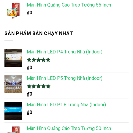
Màn Hình Quảng Cáo Treo Tường 55 Inch
₫
0
SẢN PHẨM BÁN CHẠY NHẤT
Màn Hình LED P4 Trong Nhà (Indoor)
Được xếp
₫
0
hạng
5.00
5 sao
Màn Hình LED P5 Trong Nhà (Indoor)
Được xếp
₫
0
hạng
5.00
5 sao
Màn Hình LED P1.8 Trong Nhà (Indoor)
₫
0
Màn Hình Quảng Cáo Treo Tường 50 Inch