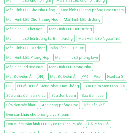
Màn hình LED cho hội nghị
Màn hình LED cho hội trường
Màn Hình LED Cho Nhà Hàng
Màn hình LED cho phòng Live Stream
Màn Hình LED Cho Trường Học
Màn hình LED di động
Màn hình LED hội nghị
Màn Hình LED Hội Trường
Màn hình LED hội trường tại Bình Dương
Màn Hình LED Ngoài Trời
Màn Hình LED Outdoor
Màn Hình LED P1.86
Màn Hình LED Phòng Họp
Màn hình LED phòng Live
Màn hình led tiệc cưới
Màn Hình LED Trong Nhà
Mật Độ Điểm Ảnh (DPI)
Mật Độ Điểm Ảnh (PPI)
Pixel
Pixel Là Gì
PPI
PPI và DPI Có Giống Nhau Hay Không
Sửa Chữa Màn Hình LED
Sửa chữa đèn sân khấu
Sửa đèn beam
Sửa đèn laser
Sửa đèn sân khấu
Ánh sáng phòng Live
Đèn sân khấu
Đèn sân khấu cho phòng Live Stream
Đơn vị làm màn hình LED uy tín tại Bình Phước
Độ Phân Giải