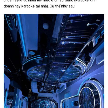
chuẩn sẽ khác nhau tùy mục đích sử dụng (karaoke kinh
doanh hay karaoke tại nhà). Cụ thể như sau: