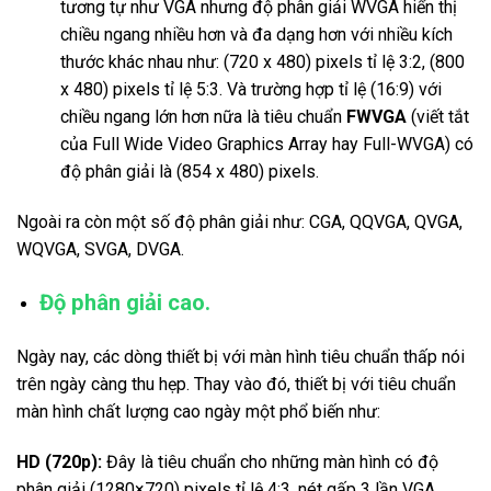
tương tự như VGA nhưng độ phân giải WVGA hiển thị
chiều ngang nhiều hơn và đa dạng hơn với nhiều kích
thước khác nhau như: (720 x 480) pixels tỉ lệ 3:2, (800
x 480) pixels tỉ lệ 5:3. Và trường hợp tỉ lệ (16:9) với
chiều ngang lớn hơn nữa là tiêu chuẩn
FWVGA
(viết tắt
của Full Wide Video Graphics Array hay Full-WVGA) có
độ phân giải là (854 x 480) pixels.
Ngoài ra còn một số độ phân giải như: CGA, QQVGA, QVGA,
WQVGA, SVGA, DVGA.
Độ phân giải cao.
Ngày nay, các dòng thiết bị với màn hình tiêu chuẩn thấp nói
trên ngày càng thu hẹp. Thay vào đó, thiết bị với tiêu chuẩn
màn hình chất lượng cao ngày một phổ biến như:
HD (720p):
Đây là tiêu chuẩn cho những màn hình có độ
phân giải (1280×720) pixels tỉ lệ 4:3, nét gấp 3 lần VGA.