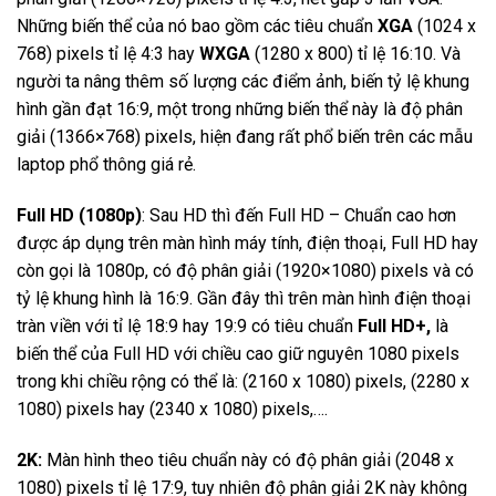
Những biến thể của nó bao gồm các tiêu chuẩn
XGA
(1024 x
768) pixels tỉ lệ 4:3 hay
WXGA
(1280 x 800) tỉ lệ 16:10. Và
người ta nâng thêm số lượng các điểm ảnh, biến tỷ lệ khung
hình gần đạt 16:9, một trong những biến thể này là độ phân
giải (1366×768) pixels, hiện đang rất phổ biến trên các mẫu
laptop phổ thông giá rẻ.
Full HD (1080p)
: Sau HD thì đến Full HD – Chuẩn cao hơn
được áp dụng trên màn hình máy tính, điện thoại, Full HD hay
còn gọi là 1080p, có độ phân giải (1920×1080) pixels và có
tỷ lệ khung hình là 16:9. Gần đây thì trên màn hình điện thoại
tràn viền với tỉ lệ 18:9 hay 19:9 có tiêu chuẩn
Full HD+,
là
biến thể của Full HD với chiều cao giữ nguyên 1080 pixels
trong khi chiều rộng có thể là: (2160 x 1080) pixels, (2280 x
1080) pixels hay (2340 x 1080) pixels,….
2K:
Màn hình theo tiêu chuẩn này có độ phân giải (2048 x
1080) pixels tỉ lệ 17:9, tuy nhiên độ phân giải 2K này không