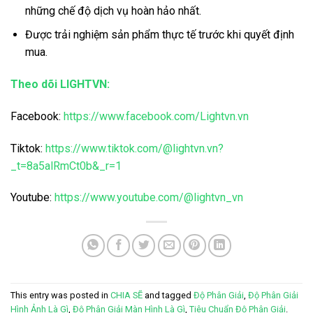
những chế độ dịch vụ hoàn hảo nhất.
Được trải nghiệm sản phẩm thực tế trước khi quyết định
mua.
Theo dõi LIGHTVN:
Facebook:
https://www.facebook.com/Lightvn.vn
Tiktok:
https://www.tiktok.com/@lightvn.vn?
_t=8a5alRmCt0b&_r=1
Youtube:
https://www.youtube.com/@lightvn_vn
This entry was posted in
CHIA SẼ
and tagged
Độ Phân Giải
,
Độ Phân Giải
Hình Ảnh Là Gì
,
Độ Phân Giải Màn Hình Là Gì
,
Tiêu Chuẩn Độ Phân Giải
.